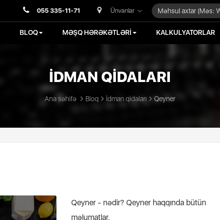
055 335-11-71
Ünvanlar
BLOQ
MƏŞQ HƏRƏKƏTLƏRİ
KALKULYATORLAR
İDMAN QİDALARI
Ana səhifə
Bloq
İdman qidaları
Qeyner
Qeyner - nədir? Qeyner haqqında bütün
məlumatlar.