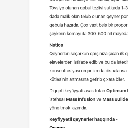
Tövsiyə olunan qəbul tezliyi sutkada 1-3 
dada malik olan tələb olunan qeyner pors
qəbula hazırdır. Çox vaxt belə bir propo
şeykerin köməyi ilə 300-500 ml mayedə qa
Nəticə
Qeynerləri seçərkən qarşınıza çıxan ilk qe
əlavələrdən istifadə edib və bu da istə
konsentrasiyası orqanizmdə disbalansa v
kütləsinin artmasına gətirib çıxara bilər.
Diqqəti keyfiyyəti əsas tutan
Optimum N
istehsalı
Mass İnfusion
və
Mass Builder
yönəltmək lazımdır.
Keyfiyyətli qeynerlər haqqında
-
Qeyner