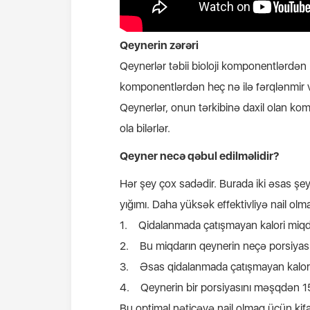
Qeynerin zərəri
Qeynerlər təbii bioloji komponentlərdən ha
komponentlərdən heç nə ilə fərqlənmir və
Qeynerlər, onun tərkibinə daxil olan ko
ola bilərlər.
Qeyner necə qəbul edilməlidir?
Hər şey çox sadədir. Burada iki əsas şey
yığımı. Daha yüksək effektivliyə nail ol
1. Qidalanmada çatışmayan kalori miqda
2. Bu miqdarın qeynerin neçə porsiyasını
3. Əsas qidalanmada çatışmayan kalori m
4. Qeynerin bir porsiyasını məşqdən 1
Bu optimal nəticəyə nail olmaq üçün kif