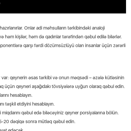
zırlanırlar. Onlar adi məhsulların tərkibindəki analoji
 həm kişilər, həm də qadınlar tərəfindən qəbul edilə bilərlər.
mponentlərə qarşı fərdi dözümsüzlüyü olan insanlar üçün zərərli
 var: qeynerin əsas tərkibi və onun məqsədi – əzələ kütləsinin
maq üçün qeyneri aşağıdakı tövsiyələrə uyğun olaraq qəbul edin.
rını hesablayın.
 təşkil etdiyini hesablayın.
iqdarını qəbul edə biləcəyiniz qeyner porsiyalarına bölün.
5-20 dəqiqə sonra mütləq qəbul edin.
ayət edəcək.