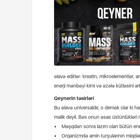
əlavə edirlər: kreatin, mikroelementlər, 
enerji mənbəyi kimi və əzələ kütləsini art
Qeynerin təsirləri
Bu əlavə universaldır, o demək olar ki h
malik deyil. Bəs onun əsas üstünlükləri 
• Məşqdən sonra lazım olan bütün enerji
• Orqanizmdə amin turşularının miqdarı