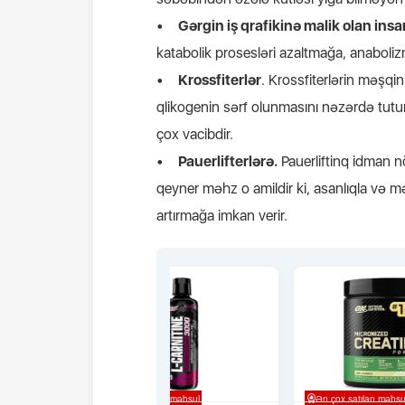
•
Gərgin iş qrafikinə malik olan insa
katabolik prosesləri azaltmağa, anaboli
•
Krossfiterlər
. Krossfiterlərin məşqi
qlikogenin sərf olunmasını nəzərdə tut
çox vacibdir.
•
Pauerlifterlərə.
Pauerliftinq idman n
qeyner məhz o amildir ki, asanlıqla və 
artırmağa imkan verir.