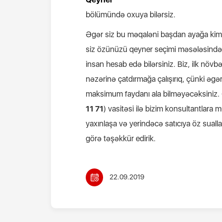
bölümündə oxuya bilərsiz.
Əgər siz bu məqaləni başdan ayağa kim
siz özünüzü qeyner seçimi məsələsində 
insan hesab edə bilərsiniz. Biz, ilk növbə
nəzərinə çatdırmağa çalışırıq, çünki əgə
maksimum faydanı ala bilməyəcəksiniz. Əg
11 71
) vasitəsi ilə bizim konsultantlara 
yaxınlaşa və yerindəcə satıcıya öz sualla
görə təşəkkür edirik.
22.09.2019