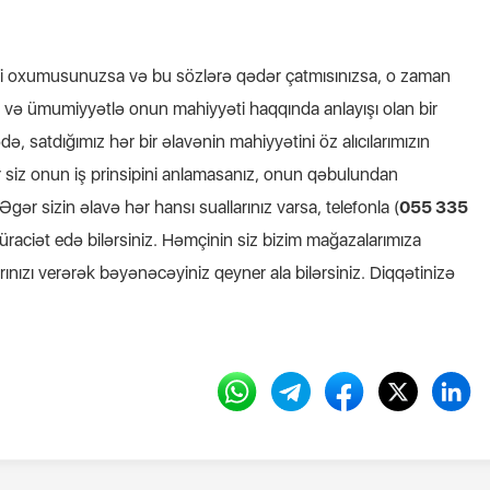
i oxumusunuzsa və bu sözlərə qədər çatmısınızsa, o zaman
və ümumiyyətlə onun mahiyyəti haqqında anlayışı olan bir
də, satdığımız hər bir əlavənin mahiyyətini öz alıcılarımızın
r siz onun iş prinsipini anlamasanız, onun qəbulundan
ər sizin əlavə hər hansı suallarınız varsa, telefonla (
055 335
müraciət edə bilərsiniz. Həmçinin siz bizim mağazalarımıza
rınızı verərək bəyənəcəyiniz qeyner ala bilərsiniz. Diqqətinizə