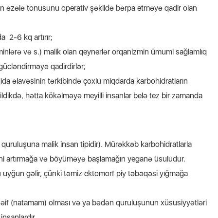
çün əzələ tonusunu operativ şəkildə bərpa etməyə qadir olan
 2-6 kq artırır;
minlərə və s.) malik olan qeynerlər orqanizmin ümumi sağlamlıq
ücləndirməyə qadirdirlər;
ida əlavəsinin tərkibində çoxlu miqdarda karbohidratların
dikdə, hətta kökəlməyə meyilli insanlar belə tez bir zamanda
quruluşuna malik insan tipidir). Mürəkkəb karbohidratlarla
ni artırmağa və böyüməyə başlamağın yeganə üsuludur.
 uyğun gəlir, çünki təmiz ektomorf piy təbəqəsi yığmağa
zəif (natamam) olması və ya bədən quruluşunun xüsusiyyətləri
nsanlardır.