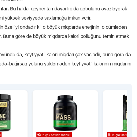
nlar.
Bu halda, qeyner tamdəyərli qida qəbulunu əvəzləyərək
zmi yüksək səviyyədə saxlamağa imkan verir.
nin özəlliyi ondadır ki, o böyük miqdarda enerjinin, o cümlədən
ur. Buna görə də böyük miqdarda kalori bolluğunu təmin etmək
övündə də, keyfiyyətli kalori miqdarı çox vacibdir, buna görə də
mədə-bağırsaq yolunu yükləmədən keyfiyyətli kalorinin miqdarını