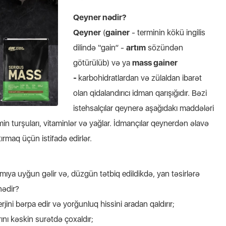
Qeyner nədir?
Qeyner
(
gainer
- terminin kökü ingilis
dilində “gain” -
artım
sözündən
götürülüb) və ya
mass gainer
-
karbohidratlardan və zülaldan ibarət
olan qidalandırıcı idman qarışığıdır. Bəzi
istehsalçılar qeynerə aşağıdakı maddələri
amin turşuları, vitaminlər və yağlar. İdmançılar qeynerdən əlavə
ırmaq üçün istifadə edirlər.
amıya uyğun gəlir və, düzgün tətbiq edildikdə, yan təsirlərə
nədir?
ni bərpa edir və yorğunluq hissini aradan qaldırır;
nı kəskin surətdə çoxaldır;