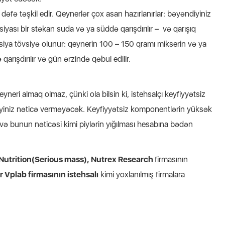
dəfə təşkil edir. Qeynerlər çox asan hazırlanırlar: bəyəndiyiniz
iyası bir stəkan suda və ya süddə qarışdırılır – və qarışıq
rsiya tövsiyə olunur: qeynerin 100 – 150 qramı mikserin və ya
rışdırılır və gün ərzində qəbul edilir.
yneri almaq olmaz, çünki ola bilsin ki, istehsalçı keyfiyyətsiz
diyiniz nəticə verməyəcək. Keyfiyyətsiz komponentlərin yüksək
ə bunun nəticəsi kimi piylərin yığılması hesabına bədən
utrition(Serious mass), Nutrex Research
firmasının
 Vplab firmasının istehsalı
kimi yoxlanılmış firmalara