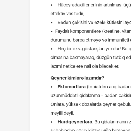
• Hüceyrədaxili enerjinin artırılması ü
effektiv vasitədir;
• Bədən çəkisini və əzələ kütləsini ayda
• Faydalı komponentlərə (kreatinə, vita
durumunu bərpa etməyə və immuniteti g
• Heç bir əks-göstərişləri yoxdur! Bu q
olmasına baxmayaraq, düzgün tətbiq edil
lazımi nəticələrə nail ola biləcəklər.
Qeyner kimlərə lazımdır?
•
Ektomorflara
(təbiətdən arıq bədən 
uzunmüddətli qidalanma - bədən cəkisi
Onlara, yüksək dozalarda qeyner qəbulu
meyilli deyil.
•
Hardqeynerlərə
. Bu qidalanmanın 
səbəbindən əzələ kütləsi yığa bilməyən i