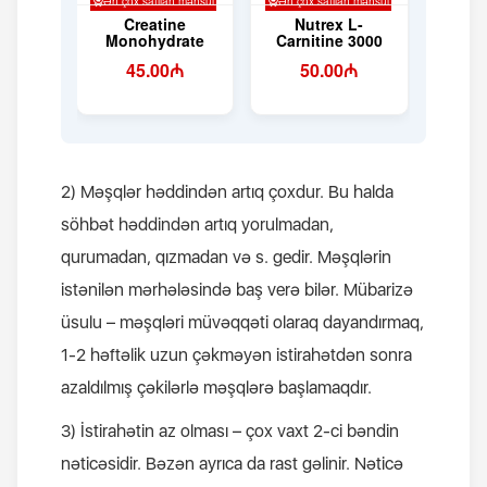
2) Məşqlər həddindən artıq çoxdur. Bu halda
söhbət həddindən artıq yorulmadan,
qurumadan, qızmadan və s. gedir. Məşqlərin
istənilən mərhələsində baş verə bilər. Mübarizə
üsulu – məşqləri müvəqqəti olaraq dayandırmaq,
1-2 həftəlik uzun çəkməyən istirahətdən sonra
azaldılmış çəkilərlə məşqlərə başlamaqdır.
3) İstirahətin az olması – çox vaxt 2-ci bəndin
nəticəsidir. Bəzən ayrıca da rast gəlinir. Nəticə