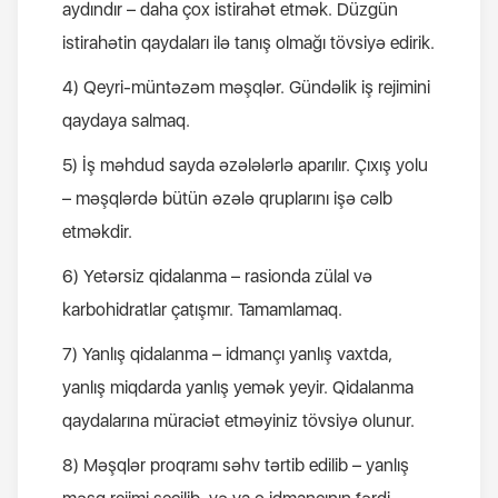
aydındır – daha çox istirahət etmək. Düzgün
istirahətin qaydaları ilə tanış olmağı tövsiyə edirik.
4) Qeyri-müntəzəm məşqlər. Gündəlik iş rejimini
qaydaya salmaq.
5) İş məhdud sayda əzələlərlə aparılır. Çıxış yolu
– məşqlərdə bütün əzələ qruplarını işə cəlb
etməkdir.
6) Yetərsiz qidalanma – rasionda zülal və
karbohidratlar çatışmır. Tamamlamaq.
7) Yanlış qidalanma – idmançı yanlış vaxtda,
yanlış miqdarda yanlış yemək yeyir. Qidalanma
qaydalarına müraciət etməyiniz tövsiyə olunur.
8) Məşqlər proqramı səhv tərtib edilib – yanlış