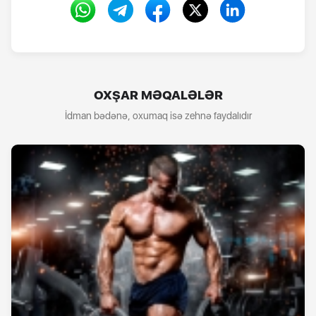
OXŞAR MƏQALƏLƏR
İdman bədənə, oxumaq isə zehnə faydalıdır