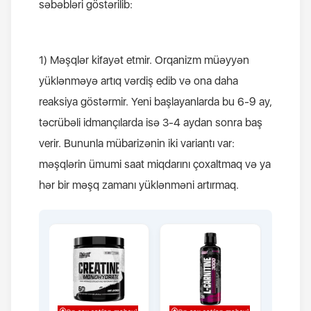
səbəbləri göstərilib:
1) Məşqlər kifayət etmir. Orqanizm müəyyən
yüklənməyə artıq vərdiş edib və ona daha
reaksiya göstərmir. Yeni başlayanlarda bu 6-9 ay,
təcrübəli idmançılarda isə 3-4 aydan sonra baş
verir. Bununla mübarizənin iki variantı var:
məşqlərin ümumi saat miqdarını çoxaltmaq və ya
hər bir məşq zamanı yüklənməni artırmaq.