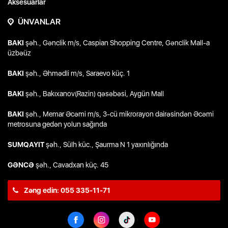
Aksesuarlar
ÜNVANLAR
BAKI
şəh., Gənclik m/s, Caspian Shopping Centre, Gənclik Mall-a
üzbəüz
BAKI
şəh., Əhmədli m/s, Saraevo küç. 1
BAKI
şəh., Bakıxanov(Razin) qəsəbəsi, Aygün Mall
BAKI
şəh., Memar Əcəmi m/s, 3-cü mikrorayon dairəsindən Əcəmi
metrosuna gedən yolun sağında
SUMQAYIT
şəh., Sülh küc., Şaurma N 1 yaxınlığında
GƏNCƏ
şəh., Cavadxan küç. 45
Zəng edin: 055 335-11-71