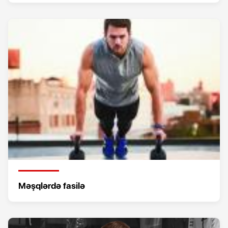
Məşqlərdə fasilə