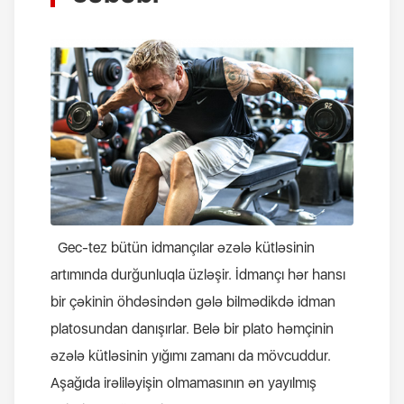
Gec-tez bütün idmançılar əzələ kütləsinin
artımında durğunluqla üzləşir. İdmançı hər hansı
bir çəkinin öhdəsindən gələ bilmədikdə idman
platosundan danışırlar. Belə bir plato həmçinin
əzələ kütləsinin yığımı zamanı da mövcuddur.
Aşağıda irəliləyişin olmamasının ən yayılmış