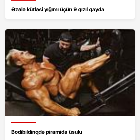
Əzələ kütləsi yığımı üçün 9 qızıl qayda
Bodibildinqdə piramida üsulu