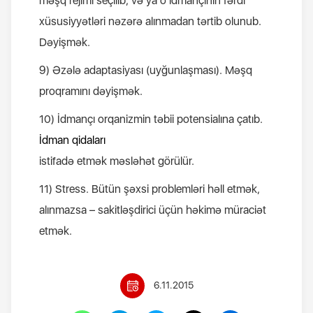
məşq rejimi seçilib, və ya o idmançının fərdi
xüsusiyyətləri nəzərə alınmadan tərtib olunub.
Dəyişmək.
9) Əzələ adaptasiyası (uyğunlaşması). Məşq
proqramını dəyişmək.
10) İdmançı orqanizmin təbii potensialına çatıb.
İdman qidaları
istifadə etmək məsləhət görülür.
11) Stress. Bütün şəxsi problemləri həll etmək,
alınmazsa – sakitləşdirici üçün həkimə müraciət
etmək.
6.11.2015