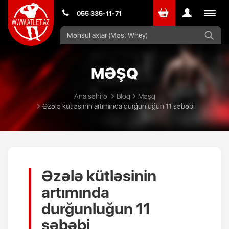
Toggle
055 335-11-71
navigat
MƏŞQ
Ana səhifə
Bloq
Məşq
Əzələ kütləsinin artımında durğunluğun 11 səbəbi
Əzələ kütləsinin
artımında
durğunluğun 11
səbəbi