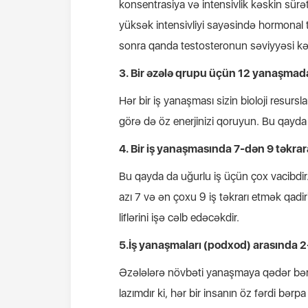
konsentrasiya və intensivlik kəskin sür
yüksək intensivliyi sayəsində hormonal t
sonra qanda testosteronun səviyyəsi kə
3. Bir əzələ qrupu üçün 12 yanaşmad
Hər bir iş yanaşması sizin bioloji resursl
görə də öz enerjinizi qoruyun. Bu qayda 
4. Bir iş yanaşmasında 7-dən 9 təkrar
Bu qayda da uğurlu iş üçün çox vacibdir.
azı 7 və ən çoxu 9 iş təkrarı etmək qa
liflərini işə cəlb edəcəkdir.
5.İş yanaşmaları (podxod) arasında 2-
Əzələlərə növbəti yanaşmaya qədər bə
lazımdır ki, hər bir insanın öz fərdi bər