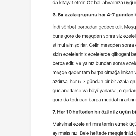
də kifayət etmir. Öz hal-əhvalınıza uyğun
6. Bir əzələ qrupunu hər 4-7 gündən b
İndi söhbət bərpadan gedəcəkdir. Məşqlə
buna görə də məşqdən sonra siz əzələlər
stimul almışdırlar. Gəlin məşqdən sonra 
sizin əzələləriniz əzələlərdə qlikogeni bə
bərpa edir. Və yalnız bundan sonra əzələ
məşqə qədər tam bərpa olmağa imkan ver
azdırsa, hər 5-7 gündən bir bir əzələ qr
güclənərlərsə və böyüyərlərsə, o qədər
görə də tədricən bərpa müddətini artırın
7. Hər 10 həftədən bir özünüz üçün bi
Maksimal əzələ artımını təmin etmək
üçü
ayırmalısınız. Belə həftədə məşqlərinizi d