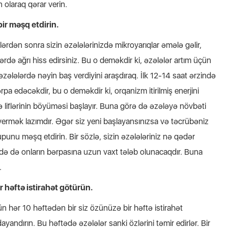
 olaraq qərar verin.
ir məşq etdirin.
rdən sonra sizin əzələlərinizdə mikroyarıqlar əmələ gəlir,
də ağrı hiss edirsiniz. Bu o deməkdir ki, əzələlər artım üçün
əzələlərdə nəyin baş verdiyini araşdıraq. İlk 12-14 saat ərzində
rpa edəcəkdir, bu o deməkdir ki, orqanizm itirilmiş enerjini
 liflərinin böyüməsi başlayır. Buna görə də əzələyə növbəti
mək lazımdır. Əgər siz yeni başlayansınızsa və təcrübəniz
upunu məşq etdirin. Bir sözlə, sizin əzələləriniz nə qədər
də də onların bərpasına uzun vaxt tələb olunacaqdır. Buna
.
r həftə istirahət götürün.
n hər 10 həftədən bir siz özünüzə bir həftə istirahət
ayandırın. Bu həftədə əzələlər sanki özlərini təmir edirlər. Bir