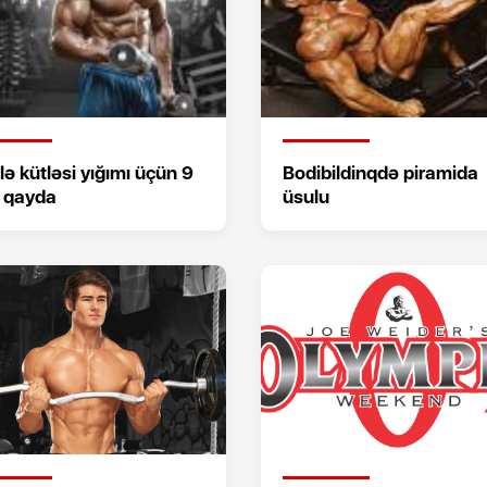
ə kütləsi yığımı üçün 9
Bodibildinqdə piramida
l qayda
üsulu