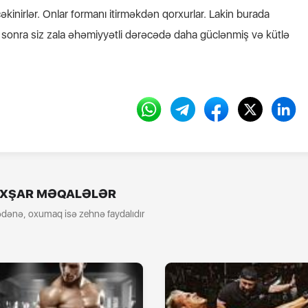
kinirlər. Onlar formanı itirməkdən qorxurlar. Lakin burada
 sonra siz zala əhəmiyyətli dərəcədə daha güclənmiş və kütlə
XŞAR MƏQALƏLƏR
dənə, oxumaq isə zehnə faydalıdır