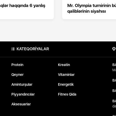
qlər haqqında 6 yanlış
Mr. Olympia turnirinin b
qaliblərinin siyahısı
KATEQORİYALAR
Protein
Kreatin
B
Ma
Qeyner
Vitaminlər
B
Aminturşular
Energetik
B
Piyyandırıcılar
Fitnes Qida
B
Aksesuarlar
da