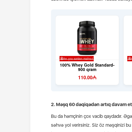
2. Məşq 60 dəqiqədən artıq davam et
Bu da həmçinin çox vacib qaydadır. Əgər
səhvə yol verirsiniz. Siz öz məşqinizi b