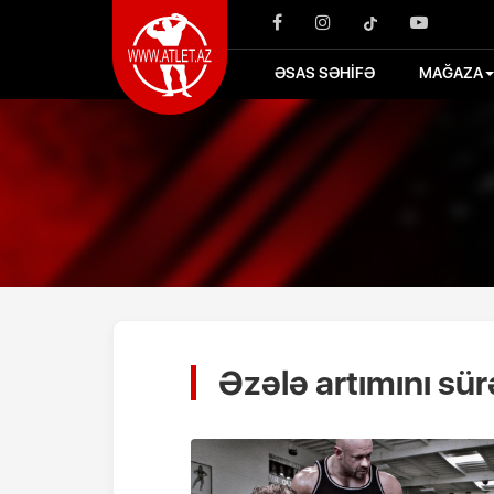
ƏSAS SƏHİFƏ
MAĞAZA
Əzələ artımını sü