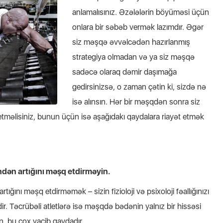
anlamalısınız. Əzələlərin böyüməsi üçün
onlara bir səbəb vermək lazımdır. Əgər
siz məşqə əvvəlcədən hazırlanmış
strategiya olmadan və ya siz məşqə
sadəcə olaraq dəmir daşımağa
gedirsinizsə, o zaman çətin ki, sizdə nə
isə alınsın. Hər bir məşqdən sonra siz
 etməlisiniz, bunun üçün isə aşağıdakı qaydalara riayət etmək
dən artığını məşq etdirməyin.
ığını məşq etdirməmək – sizin fizioloji və psixoloji fəallığınızı
ir. Təcrübəli atletlərə isə məşqdə bədənin yalnız bir hissəsi
n, bu çox vacib qaydadır.