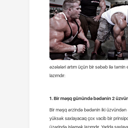
əzələləri artım üçün bir səbəb ilə təmin
lazımdır:
1. Bir məşq günündə bədənin 2 üzvün
Bir məşq ərzində bədənin iki üzvündən art
yüksək saxlayacaq çox vacib bir prinsipd
üzərində işləmək lazımdır. Yadda saxlayı