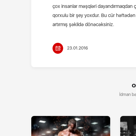
çox insanlar məşqləri dayandırmaqdan çə
qorxulu bir şey yoxdur. Bu cür həftədən
artırmış şəkildə dönəcəksiniz.
23.01.2016
O
İdman bə