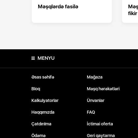
Məşqlərdə fasilə
Məş
fikir
MENYU
Əsas səhifə
Mağaza
Bloq
Məşq hərəkətləri
Kalkulyatorlar
Ünvanlar
Haqqımızda
FAQ
Çatdırılma
İctimai oferta
Ödəmə
Geri qaytarma