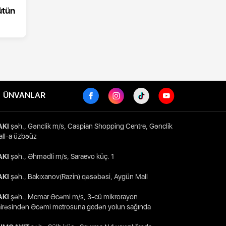
ütün
ÜNVANLAR
AKI
şəh., Gənclik m/s, Caspian Shopping Centre, Gənclik
ll-a üzbəüz
AKI
şəh., Əhmədli m/s, Saraevo küç. 1
AKI
şəh., Bakıxanov(Razin) qəsəbəsi, Aygün Mall
AKI
şəh., Memar Əcəmi m/s, 3-cü mikrorayon
irəsindən Əcəmi metrosuna gedən yolun sağında