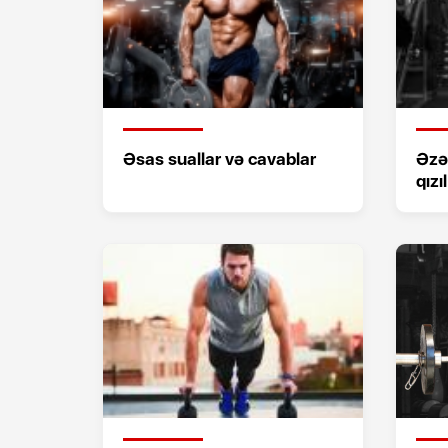
Əsas suallar və cavablar
Əzəl
qızı