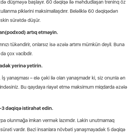
ətdə düşməyə başlayır. 60 dəqiqə ilə məhdudlaşan treninq öz
ullanma piklərini maksimallaşdırır. Beləliklə 60 dəqiqədən
skin sürətdə düşür.
an(podxod) artıq etməyin.
arınızı tükəndirir, onlarsız isə əzələ artımı mümkün deyil. Buna
da çox vacibdir.
adək yerinə yetirin.
 İş yanaşması – elə çəki ilə olan yanaşmadır ki, siz onunla ən
dirindəsiniz. Bu qaydaya riayət etmə maksimum miqdarda əzələ
3 dəqiqə istirahət edin.
rpa olunmağa imkan vermək lazımdır. Lakin unutmamaq
pa sürəti vardır. Bəzi insanlara növbəti yanaşmayadək 5 dəqiqə