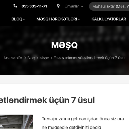
055 335-11-71
Ünvanlar
BLOQ
MƏŞQ HƏRƏKƏTLƏRİ
KALKULYATORLAR
MƏŞQ
Ana səhifə
Bloq
Məşq
Əzələ artımını sürətləndirmək üçün 7 üsul
rətləndirmək üçün 7 üsul
Trenajor zalına getməmişdən öncə siz ora
nə məqsədlə getdiyinizi dəqiq