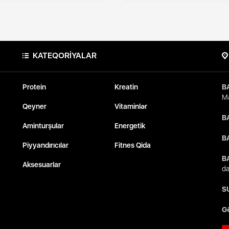
KATEQORİYALAR
Protein
Kreatin
B
Ma
Qeyner
Vitaminlər
B
Aminturşular
Energetik
B
Piyyandırıcılar
Fitnes Qida
B
Aksesuarlar
da
S
G