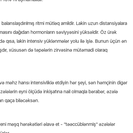
 balanslaşdırılmış ritmi mütləq amildir. Lakin uzun distansiyalara
asını dağıdan hormonların səviyyəsini yüksəldir. Öz ürək
də qısa, lakin intensiv yüklənmələr yolu ilə işlə. Bunun üçün ən
ışdır, xüsusən də təpələrin zirvəsinə mütəmadi olaraq
ə məhz hansı intensivliklə etdiyin hər şeyi, sən həmçinin digər
ələlərin eyni ölçüdə inkişafına nail olmaqla bərabər, əzələ
dan qaça biləcəksən.
yeni məşq hərəkətləri əlavə et - "təəccüblənmiş" əzələlər