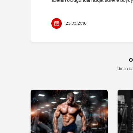
adətən olduğundan ikiqat sürətlə böyüyü
23.03.2016
O
İdman bə