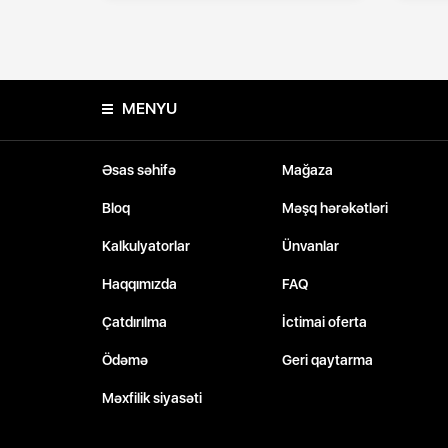
MENYU
Əsas səhifə
Mağaza
Bloq
Məşq hərəkətləri
Kalkulyatorlar
Ünvanlar
Haqqımızda
FAQ
Çatdırılma
İctimai oferta
Ödəmə
Geri qaytarma
Məxfilik siyasəti