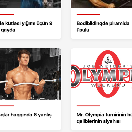
ə kütləsi yığımı üçün 9
Bodibildinqdə piramida
l qayda
üsulu
qlər haqqında 6 yanlış
Mr. Olympia turnirinin b
qaliblərinin siyahısı