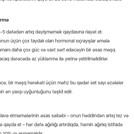
ərmə
-5 dəfədən artıq dəyişməmək qaydasına riayət et.
un üçün çox faydalı olan hormonal sıçrayışlar əmələ
zamanı daha çox güc və vaxt sərf edəcəyin bir əsas məşq
acaq dərəcədə az yüklənmə ilə yerinə yetirilməlidirlər.
incə, bir məşq hərəkəti üçün məhz bu qədər set sayı əzələlər
n ən yaxşı uyğunluğunu təşkil edir.
əlavə etməmələrinin əsas səbəbi – onun həddindən artıq tez və
qayda et – hər dəfə ağırlığı artırdıqda, həmin ağırlıq istifadə
in 10%-nı aşmamalıdır.