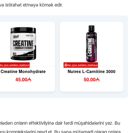
və istirahət etməyə kömək edir.
ədən onların effektivliyinə dair fərdi müşahidələrini yaz. Bu
axşı komplekslərini qeyd et. Bu sənə mütəmadi olaraq onlara