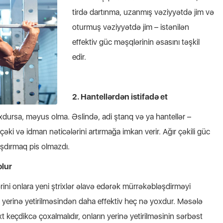
tirdə dartınma, uzanmış vəziyyətdə jim və
oturmuş vəziyyətdə jim – istənilən
effektiv güc məşqlərinin əsasını təşkil
edir.
2. Hantellərdən istifadə et
oxdursa, məyus olma. Əslində, adi ştanq və ya hantellər –
çəki və idman nəticələrini artırmağa imkan verir. Ağır çəkili güc
şdırmaq pis olmazdı.
olur
ini onlara yeni ştrixlər əlavə edərək mürrəkəbləşdirməyi
in yerinə yetirilməsindən daha effektiv heç nə yoxdur. Məsələ
xt keçdikcə çoxalmalıdır, onların yerinə yetirilməsinin sərbəst