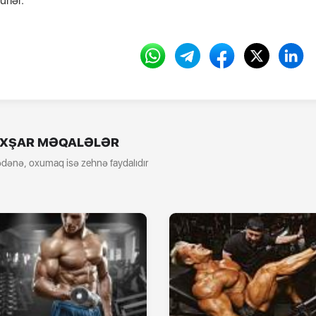
rlər.
XŞAR MƏQALƏLƏR
dənə, oxumaq isə zehnə faydalıdır