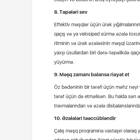
8. Təpələri sev
Effektiv məşqlər üçün ürək yığılmalarının
qaçış və ya velosiped sürmə əzələ toxum
ritminin və ürək əzələsinin məşqi üzərin
yaxşı üsullardan biri dərə-təpəlikdə qaç
yüyürmə.
9. Məşq zamanı balansa riayət et
Öz bədəninin bir tərəfi üçün məhz nəyi v
tərəf üçün də etməlisən. Bu halda sən əz
travmalarından və əzələ disbalansların
10. Əzələləri təəccübləndir
Çalış məşq proqramına vaxtaşırı olaraq 