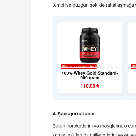
tempi isə düzgün şəkildə rahatlaşmağa 
4. Şəxsi jurnal apar
Bütün hərəkətlərini və məşqlərini, o cüml
zaman mütləq öz nailiyyətlərini və ən y