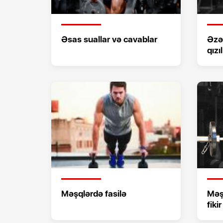
Əsas suallar və cavablar
Əzəl
qızı
Məşqlərdə fasilə
Məş
fikir