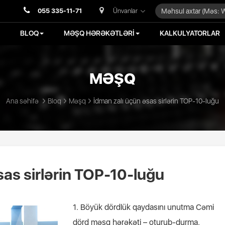
055 335-11-71
Ünvanlar
BLOQ
MƏŞQ HƏRƏKƏTLƏRİ
KALKULYATORLAR
MƏŞQ
Ana səhifə
Bloq
Məşq
İdman zalı üçün əsas sirlərin TOP-10-luğu
sas sirlərin TOP-10-luğu
1. Böyük dördlük qaydasını unutma Cəmi
dörd məşq hərəkəti – oturub-durma,