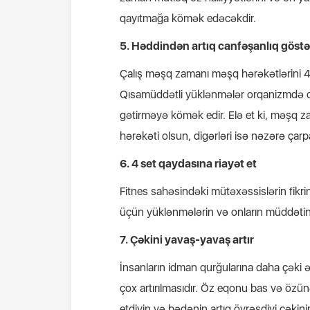
qayıtmağa kömək edəcəkdir.
5. Həddindən artıq canfəşanlıq göst
Çalış məşq zamanı məşq hərəkətlərini 4
Qısamüddətli yüklənmələr orqanizmdə on
gətirməyə kömək edir. Elə et ki, məşq 
hərəkəti olsun, digərləri isə nəzərə çarp
6. 4 set qaydasına riayət et
Fitnes sahəsindəki mütəxəssislərin fikr
üçün yüklənmələrin və onların müddətini
7. Çəkini yavaş-yavaş artır
İnsanların idman qurğularına daha çəki 
çox artırılmasıdır. Öz eqonu bas və özünə 
etdiyin və bədənin artıq öyrəşdiyi çəkin