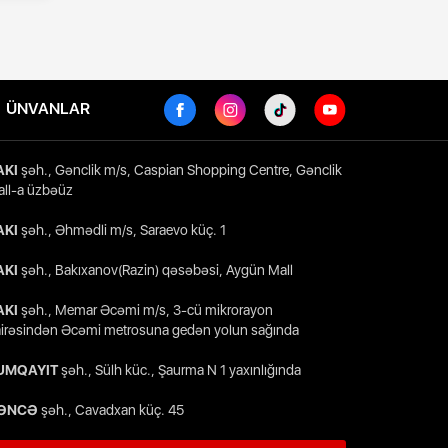
ÜNVANLAR
AKI
şəh., Gənclik m/s, Caspian Shopping Centre, Gənclik
ll-a üzbəüz
AKI
şəh., Əhmədli m/s, Saraevo küç. 1
AKI
şəh., Bakıxanov(Razin) qəsəbəsi, Aygün Mall
AKI
şəh., Memar Əcəmi m/s, 3-cü mikrorayon
irəsindən Əcəmi metrosuna gedən yolun sağında
UMQAYIT
şəh., Sülh küc., Şaurma N 1 yaxınlığında
ƏNCƏ
şəh., Cavadxan küç. 45