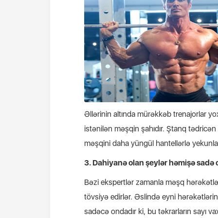
Əllərinin altında mürəkkəb trenajorlar y
istənilən məşqin şahıdır. Ştanq tədricən 
məşqini daha yüngül hantellərlə yekunla
3. Dahiyanə olan şeylər həmişə sadə 
Bəzi ekspertlər zamanla məşq hərəkətlər
tövsiyə edirlər. Əslində eyni hərəkətlər
sadəcə ondadır ki, bu təkrarların sayı va