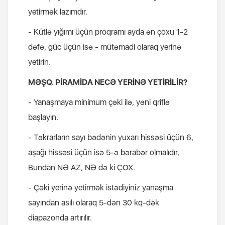
yetirmək lazımdır.
- Kütlə yığımı üçün proqramı ayda ən çoxu 1-2
dəfə, güc üçün isə - mütəmadi olaraq yerinə
yetirin.
MƏŞQ. PİRAMİDA NECƏ YERİNƏ YETİRİLİR?
- Yanaşmaya minimum çəki ilə, yəni qriflə
başlayın.
- Təkrarların sayı bədənin yuxarı hissəsi üçün 6,
aşağı hissəsi üçün isə 5-ə bərabər olmalıdır,
Bundan NƏ AZ, NƏ də ki ÇOX.
- Çəki yerinə yetirmək istədiyiniz yanaşma
sayından asılı olaraq 5-dən 30 kq-dək
diapazonda artırılır.