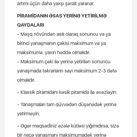
artımı üçün daha yaxşı şərait yaranar.
PİRAMİDANIN ƏSAS YERİNƏ YETİRİLMƏ
QAYDALARI
- Məşq növündən asılı olaraq sonuncu və ya
birinci yanaşmanın çəkisi maksimum və ya
maksimuma yaxın həddə olmalıdır.
- Maksimum çəki ilə yerinə yetirilən sonuncu
yanaşmada təkrarların sayı maksimum 2-3 dəfə
olmalıdır.
- Klassik piramidanı kəsik piramida ilə əvəzləyin.
- Yanaşmaları tam qüvvədən düşənədək yerinə
yetirməyin.
- Əgər məqsədiniz əzələ kütləsi yığımıdırsa, sizə
bir neçə yanaşmanı maksimumadək yerinə