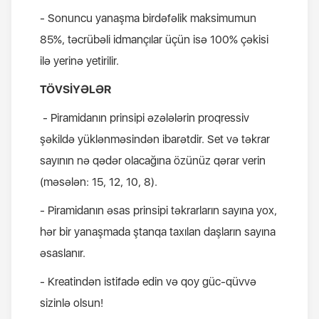
- Sonuncu yanaşma birdəfəlik maksimumun
85%, təcrübəli idmançılar üçün isə 100% çəkisi
ilə yerinə yetirilir.
TÖVSİYƏLƏR
- Piramidanın prinsipi əzələlərin proqressiv
şəkildə yüklənməsindən ibarətdir. Set və təkrar
sayının nə qədər olacağına özünüz qərar verin
(məsələn: 15, 12, 10, 8).
- Piramidanın əsas prinsipi təkrarların sayına yox,
hər bir yanaşmada ştanqa taxılan daşların sayına
əsaslanır.
- Kreatindən istifadə edin və qoy güc-qüvvə
sizinlə olsun!