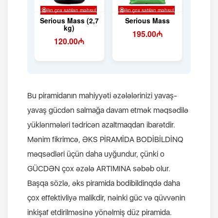
Bu piramidanın mahiyyəti əzələlərinizi yavaş-
yavaş gücdən salmağa davam etmək məqsədilə
yüklənmələri tədricən azaltmaqdan ibarətdir.
Mənim fikrimcə, ƏKS PİRAMİDA BODİBİLDİNQ
məqsədləri üçün daha uyğundur, çünki o
GÜCDƏN çox əzələ ARTIMINA səbəb olur.
Başqa sözlə, əks piramida bodibildinqdə daha
çox effektivliyə malikdir, nəinki güc və qüvvənin
inkişaf etdirilməsinə yönəlmiş düz piramida.