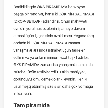
Bodibildinqdə ƏKS PİRAMİDAYA bənzəyən
başqa bir fənd var, hansı ki ÇƏKİNİN SALINMASI
(DROP-SETLƏR) adlandırılır. Onun mahiyyəti
eynidir: yorulmuş əzələnin işləməyə davam
etməsi üçün iş çəkisinin azaldılması. Yeganə fərq
ondadır ki, ÇƏKİNİN SALINMASI zamanı
yanaşmalar arasında istirahət üçün fasilələr
edilmir və ya onlar minimum vaxt təşkil edirlər.
ƏKS PİRAMİDA zamanı isə yanaşmalar arasında
istirahət üçün fasilələr edilir. Lakin mahiyyət,
göründüyü kimi, demək olar ki eynidir. Hər iki
üsul məşq etdirilmiş əzələləri daha çox yormağa
imkan verir.
Tam piramida