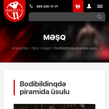
Toggle
055 335-11-71
navigat
MƏŞQ
Ana səhifə
Bloq
Məşq
Bodibildinqdə piramida üsulu
Bodibildinqdə
piramida üsulu