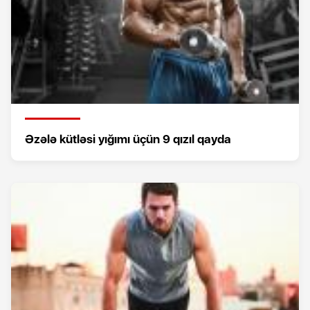
Əzələ kütləsi yığımı üçün 9 qızıl qayda