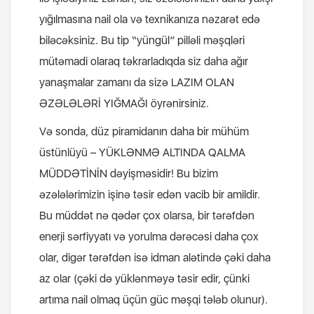
yığılmasına nail ola və texnikanıza nəzarət edə
biləcəksiniz. Bu tip “yüngül” pilləli məşqləri
mütəmadi olaraq təkrarladıqda siz daha ağır
yanaşmalar zamanı da sizə LAZIM OLAN
ƏZƏLƏLƏRİ YIĞMAĞI öyrənirsiniz.
Və sonda, düz piramidanın daha bir mühüm
üstünlüyü – YÜKLƏNMƏ ALTINDA QALMA
MÜDDƏTİNİN dəyişməsidir! Bu bizim
əzələlərimizin işinə təsir edən vacib bir amildir.
Bu müddət nə qədər çox olarsa, bir tərəfdən
enerji sərfiyyatı və yorulma dərəcəsi daha çox
olar, digər tərəfdən isə idman alətində çəki daha
az olar (çəki də yüklənməyə təsir edir, çünki
artıma nail olmaq üçün güc məşqi tələb olunur).