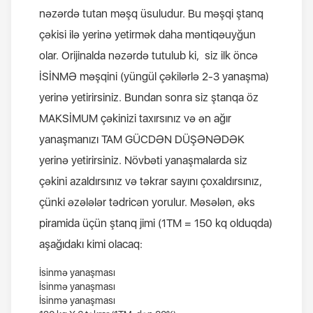
nəzərdə tutan məşq üsuludur. Bu məşqi ştanq
çəkisi ilə yerinə yetirmək daha məntiqəuyğun
olar. Orijinalda nəzərdə tutulub ki, siz ilk öncə
İSİNMƏ məşqini (yüngül çəkilərlə 2-3 yanaşma)
yerinə yetirirsiniz. Bundan sonra siz ştanqa öz
MAKSİMUM çəkinizi taxırsınız və ən ağır
yanaşmanızı TAM GÜCDƏN DÜŞƏNƏDƏK
yerinə yetirirsiniz. Növbəti yanaşmalarda siz
çəkini azaldırsınız və təkrar sayını çoxaldırsınız,
çünki əzələlər tədricən yorulur. Məsələn, əks
piramida üçün ştanq jimi (1TM = 150 kq olduqda)
aşağıdakı kimi olacaq:
İsinmə yanaşması
İsinmə yanaşması
İsinmə yanaşması