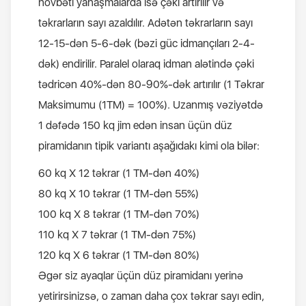
növbəti yanaşmalarda isə çəki artırılır və
təkrarların sayı azaldılır. Adətən təkrarların sayı
12-15-dən 5-6-dək (bəzi güc idmançıları 2-4-
dək) endirilir. Paralel olaraq idman alətində çəki
tədricən 40%-dən 80-90%-dək artırılır (1 Təkrar
Maksimumu (1TM) = 100%). Uzanmış vəziyətdə
1 dəfədə 150 kq jim edən insan üçün düz
piramidanın tipik variantı aşağıdakı kimi ola bilər:
60 kq Х 12 təkrar (1 TM-dən 40%)
80 kq Х 10 təkrar (1 TM-dən 55%)
100 kq Х 8 təkrar (1 TM-dən 70%)
110 kq Х 7 təkrar (1 TM-dən 75%)
120 kq Х 6 təkrar (1 TM-dən 80%)
Əgər siz ayaqlar üçün düz piramidanı yerinə
yetirirsinizsə, o zaman daha çox təkrar sayı edin,