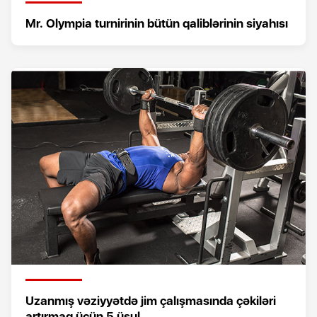
Mr. Olympia turnirinin bütün qaliblərinin siyahısı
Uzanmış vəziyyətdə jim çalışmasında çəkiləri
artırmaq üçün 5 üsul