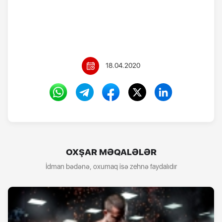
18.04.2020
OXŞAR MƏQALƏLƏR
İdman bədənə, oxumaq isə zehnə faydalıdır