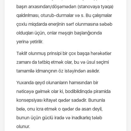
başın arxasından/döşəmədən (stanovaya tyaqa)
qaldırılması, oturub-durmalar və s. Bu çalışmalar
çoxlu miqdarda enerjinin sərf olunmasına səbəb
olduqları üçün, onlar məşqin başlanğıcında
yerinə yetirilir.
Təklif olunmuş prinsipi bir çox başqa hərəkətlər
zamanı da tətbiq etmək olar, bu və üsul seçimi
tamamilə idmançının öz istəyindən asılıdır.
Yuxarıda qeyd olunanların hamısından bir
nəticəyə gəlmək olar ki, bodibildinqdə piramida
konsepsiyası kifayət qədər sadədir. Bununla
belə, onu icra etmək o qədər də asan deyil,
bunun üçün güclü iradə və inadkarlıq tələb
olunur.