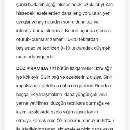
çünki bədənin aşağı hissəsindəki əzələlər yuxarı
hissədəki əzələlərdən daha ləng yorulurlar, yəni
ayaqlar yanaşmalardan sonra daha tez və
intensiv bərpa olunurlar. Bunun üçündə ştanqla
oturub-durmalar zamanı 15-20 təkrardan
başlamaq və tədricən 8-10 təkraradək düşmək
məqsədəuyğundur.
DÜZ PİRAMİDA
sizi bütün istiqamətlər üzrə ağır
işə kökləyir. Sizin bağ və əzələləriniz qızışır. Sinir
impulslarınız getdikcə daha da güclənir. Bundan
başqa, ilk yanaşmaların daha yüngül çəkilərlə
yerinə yetirilməsi düzgün texnikanı qurmağa və
lazımi əzələlərdə əzələ yığılmalarını təmin
etməyə kömək edir. Öz maksimumunuzun 50%-i
ilə işlədiyiniz zaman, siz əzələlərinizin daha yaxşı