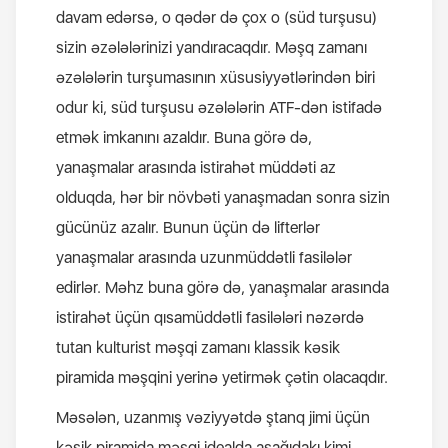
davam edərsə, o qədər də çox o (süd turşusu)
sizin əzələlərinizi yandıracaqdır. Məşq zamanı
əzələlərin turşumasının xüsusiyyətlərindən biri
odur ki, süd turşusu əzələlərin ATF-dən istifadə
etmək imkanını azaldır. Buna görə də,
yanaşmalar arasında istirahət müddəti az
olduqda, hər bir növbəti yanaşmadan sonra sizin
gücünüz azalır. Bunun üçün də lifterlər
yanaşmalar arasında uzunmüddətli fasilələr
edirlər. Məhz buna görə də, yanaşmalar arasında
istirahət üçün qısamüddətli fasilələri nəzərdə
tutan kulturist məşqi zamanı klassik kəsik
piramida məşqini yerinə yetirmək çətin olacaqdır.
Məsələn, uzanmış vəziyyətdə ştanq jimi üçün
kəsik piramida məşqi idealda aşağıdakı kimi