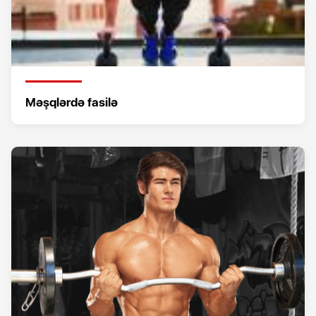
Məşqlərdə fasilə