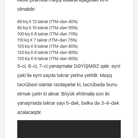
olmalıdır:
60 kq Х 12 təkrar (1TM-dən 40%)
80 kq Х 10 təkrar (1TM-dən 55%)
100 kq Х 8 təkrar (1TM-dən 70%)
110 kq Х 7 təkrar (1TM-dən 75%)
120 kq Х 6 təkrar (1TM-dən 80%)
120 kq Х 6 təkrar (1TM-dən 80%)
120 kq Х 6 təkrar (1TM-dən 80%)
5-ci, 6-ci, 7-ci yanaşmalar DƏYİŞMƏZ qalır: eyni
çəki ilə eyni sayda təkrar yerinə yetirilir. Məşq
təcrübəsi olanlar razılaşarlar ki, təcrübədə bunu
etmək çətin ki alınar. Böyük ehtimalla son iki
yanaşmada təkrar sayı 5-dək, bəlkə də 3-4-dək
azalacaqdır.