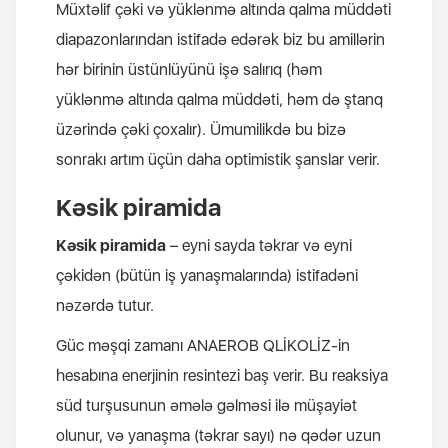
Müxtəlif çəki və yüklənmə altında qalma müddəti
diapazonlarından istifadə edərək biz bu amillərin
hər birinin üstünlüyünü işə salırıq (həm
yüklənmə altında qalma müddəti, həm də ştanq
üzərində çəki çoxalır). Ümumilikdə bu bizə
sonrakı artım üçün daha optimistik şanslar verir.
Kəsik piramida
Kəsik piramida
– eyni sayda təkrar və eyni
çəkidən (bütün iş yanaşmalarında) istifadəni
nəzərdə tutur.
Güc məşqi zamanı ANAEROB QLİKOLİZ-in
hesabına enerjinin resintezi baş verir. Bu reaksiya
süd turşusunun əmələ gəlməsi ilə müşayiət
olunur, və yanaşma (təkrar sayı) nə qədər uzun