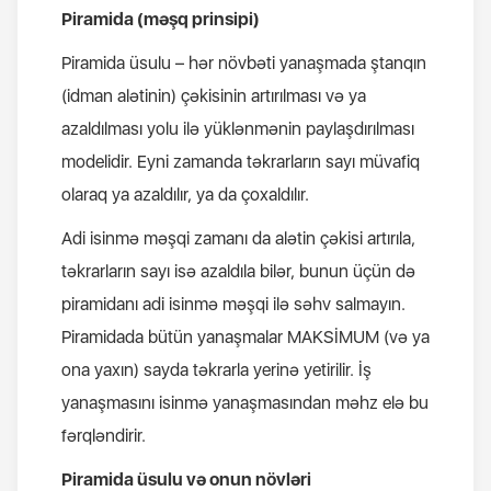
Piramida (məşq prinsipi)
Piramida üsulu – hər növbəti yanaşmada ştanqın
(idman alətinin) çəkisinin artırılması və ya
azaldılması yolu ilə yüklənmənin paylaşdırılması
modelidir. Eyni zamanda təkrarların sayı müvafiq
olaraq ya azaldılır, ya da çoxaldılır.
Adi isinmə məşqi zamanı da alətin çəkisi artırıla,
təkrarların sayı isə azaldıla bilər, bunun üçün də
piramidanı adi isinmə məşqi ilə səhv salmayın.
Piramidada bütün yanaşmalar MAKSİMUM (və ya
ona yaxın) sayda təkrarla yerinə yetirilir. İş
yanaşmasını isinmə yanaşmasından məhz elə bu
fərqləndirir.
Piramida üsulu və onun növləri