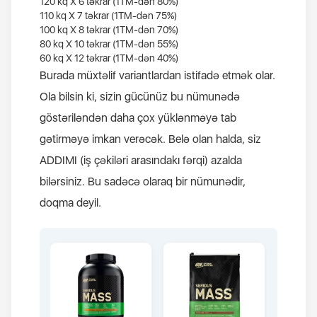
120
kq
Х 6
təkrar
(
1TM-dən
80%)
110
kq
Х 7
təkrar
(
1TM-dən
75%)
100
kq
Х 8
təkrar
(
1TM-dən
70%)
80
kq
Х 10
təkrar
(
1TM-dən
55%)
60
kq
Х 12
təkrar
(
1TM-dən
40%)
Burada müxtəlif variantlardan istifadə etmək olar.
Ola bilsin ki, sizin gücünüz bu nümunədə
göstəriləndən daha çox yüklənməyə tab
gətirməyə imkan verəcək. Belə olan halda, siz
ADDIMI (iş çəkiləri arasındakı fərqi) azalda
bilərsiniz. Bu sadəcə olaraq bir nümunədir,
doqma deyil.