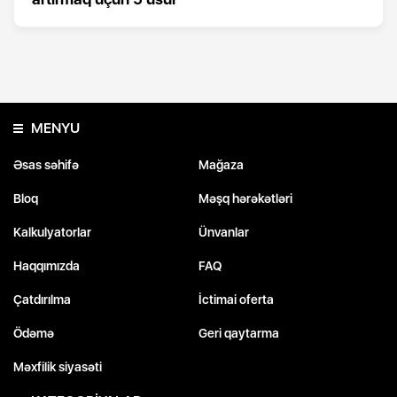
MENYU
Əsas səhifə
Mağaza
Bloq
Məşq hərəkətləri
Kalkulyatorlar
Ünvanlar
Haqqımızda
FAQ
Çatdırılma
İctimai oferta
Ödəmə
Geri qaytarma
Məxfilik siyasəti