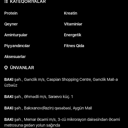
KATEQORİYALAR
Protein
Kreatin
Qeyner
Vitaminlər
Aminturşular
Energetik
Piyyandırıcılar
Fitnes Qida
Aksesuarlar
ÜNVANLAR
BAKI
şəh., Gənclik m/s, Caspian Shopping Centre, Gənclik Mall-a
üzbəüz
BAKI
şəh., Əhmədli m/s, Saraevo küç. 1
BAKI
şəh., Bakıxanov(Razin) qəsəbəsi, Aygün Mall
BAKI
şəh., Memar Əcəmi m/s, 3-cü mikrorayon dairəsindən Əcəmi
metrosuna gedən yolun sağında