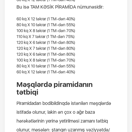
Bu isə TAM KƏSİK PİRAMİDA nümunəsidir:
60 kq Х 12 təkrar (1 TM-dən 40%)
80 kq Х 10 təkrar (1 TM-dən 55%)
100 kq Х 8 təkrar (1 TM-dən 70%)
110 kq Х 7 təkrar (1 TM-dən 75%)
120 kq Х 6 təkrar (1 TM-dən 80%)
120 kq Х 7 təkrar (1 TM-dən 80%)
120 kq Х 6 təkrar (1 TM-dən 80%)
100 kq Х 8 təkrar (1 TM-dən 70%)
80 kq Х 10 təkrar (1 TM-dən 55%)
60 kq Х 12 təkrar (1 TM-dən 40%)
Məşqlərdə piramidanın
tətbiqi
Piramidadan bodibildinqdə istənilən məşqlərdə
istifadə olunur, lakin ən çox o ağır baza
hərəkətlərinin yerinə yetirilməsi zamanı tətbiq
olunur, məsələn: ştanqın uzanmış vəziyyətdə/