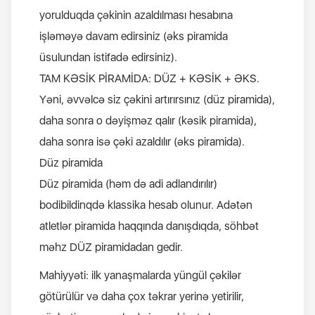
yorulduqda çəkinin azaldılması hesabına
işləməyə davam edirsiniz (əks piramida
üsulundan istifadə edirsiniz).
TAM KƏSİK PİRAMİDA: DÜZ + KƏSİK + ƏKS.
Yəni, əvvəlcə siz çəkini artırırsınız (düz piramida),
daha sonra o dəyişməz qalır (kəsik piramida),
daha sonra isə çəki azaldılır (əks piramida).
Düz piramida
Düz piramida (həm də adi adlandırılır)
bodibildinqdə klassika hesab olunur. Adətən
atletlər piramida haqqında danışdıqda, söhbət
məhz DÜZ piramidadan gedir.
Mahiyyəti: ilk yanaşmalarda yüngül çəkilər
götürülür və daha çox təkrar yerinə yetirilir,