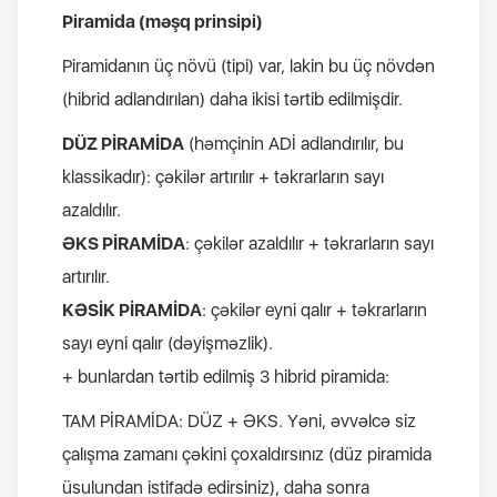
Piramida (məşq prinsipi)
Piramidanın üç növü (tipi) var, lakin bu üç növdən
(hibrid adlandırılan) daha ikisi tərtib edilmişdir.
DÜZ PİRAMİDA
(həmçinin ADİ adlandırılır, bu
klassikadır): çəkilər artırılır + təkrarların sayı
azaldılır.
ƏKS PİRAMİDA
: çəkilər azaldılır + təkrarların sayı
artırılır.
KƏSİK PİRAMİDA
: çəkilər eyni qalır + təkrarların
sayı eyni qalır (dəyişməzlik).
+ bunlardan tərtib edilmiş 3 hibrid piramida:
TAM PİRAMİDA: DÜZ + ƏKS. Yəni, əvvəlcə siz
çalışma zamanı çəkini çoxaldırsınız (düz piramida
üsulundan istifadə edirsiniz), daha sonra