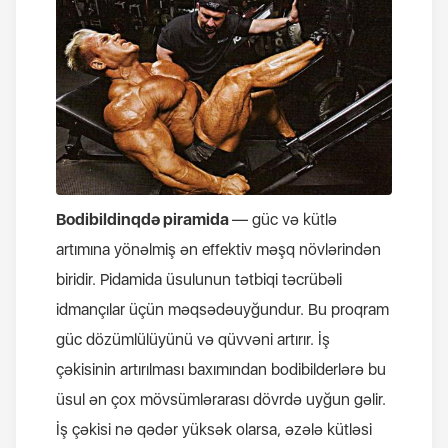
Bodibildinqdə piramida
— güc və kütlə
artımına yönəlmiş ən effektiv məşq növlərindən
biridir. Pidamida üsulunun tətbiqi təcrübəli
idmançılar üçün məqsədəuyğundur. Bu proqram
güc dözümlülüyünü və qüvvəni artırır. İş
çəkisinin artırılması baxımından bodibilderlərə bu
üsul ən çox mövsümlərarası dövrdə uyğun gəlir.
İş çəkisi nə qədər yüksək olarsa, əzələ kütləsi