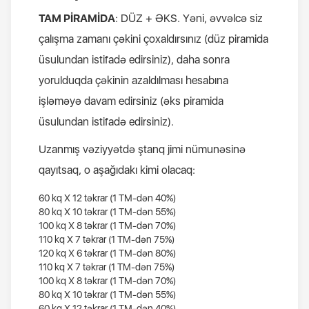
TAM PİRAMİDA
: DÜZ + ƏKS. Yəni, əvvəlcə siz
çalışma zamanı çəkini çoxaldırsınız (düz piramida
üsulundan istifadə edirsiniz), daha sonra
yorulduqda çəkinin azaldılması hesabına
işləməyə davam edirsiniz (əks piramida
üsulundan istifadə edirsiniz).
Uzanmış vəziyyətdə ştanq jimi nümunəsinə
qayıtsaq, o aşağıdakı kimi olacaq:
60 kq Х 12 təkrar (1 TM-dən 40%)
80 kq Х 10 təkrar (1 TM-dən 55%)
100 kq Х 8 təkrar (1 TM-dən 70%)
110 kq Х 7 təkrar (1 TM-dən 75%)
120 kq Х 6 təkrar (1 TM-dən 80%)
110 kq Х 7 təkrar (1 TM-dən 75%)
100 kq Х 8 təkrar (1 TM-dən 70%)
80 kq Х 10 təkrar (1 TM-dən 55%)
60 kq Х 12 təkrar (1 TM-dən 40%)