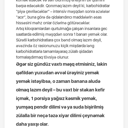
kömək edəcək və sərf olunmuş enerjinin bir qismini
bərpa edəcəkdir. Qorxmaq lazım deyil ki, karbohidratlar
“piyə çevriləcəklər” – intensiv məşqdən sonra əzələlər
“acır”, buna görə də qidalandırıcı maddələrin əsas
hissəsini məhz onlar özlərinə götürəcəklər.
Artıq kiloqramlardan qurtulmağa çalışan insanlara gec
saatlarda edilmiş məşqdən sonra 1 banan yemək olar.
Sürətli karbohidratlara çox bənd olmaq lazım deyil,
əvəzində öz rasionunuzu kiçik miqdarda ləng
karbohidratlarla tamamlayaraq zülallı qidadan
formalaşdırmaq tövsiyə olunur.
Əgər siz gündüz vaxtı məşq etmisiniz, lakin
qəfildən yuxudan əvvəl ürəyiniz yemək
yemək istəyibsə, o zaman banana aludə
olmaq lazım deyil – bu vaxt bir stəkan kefir
içmək, 1 porsiya yağsız kəsmik yemək,
yumşaq pendir dilimi və ya suda bişirilmiş
zülalla bir neçə təzə xiyar dilimi çeynəmək
daha yaxşı olar.