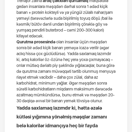
Trenajor zalına
artıq çəkidən qurtulmaq
məqsədilə
gedən insanlara məşqdən dərhal sonra 1 ədəd kiçik
banan + protein kokteyli və ya yüngül zülallı nahar/şam
yeməyi (tərəvəzlərlə suda bişirilmiş toyuq döşü /bal ilə
kəsmik/ bütöv dənli undan bişirilmiş çörəklə göy və
yumşaq pendirli buterbrod – cəmi 200-300 kalori)
kifayət edəcək.
Qurutma prosesində
olan insanlar üçün məşqdən
sonra bir ədəd kiçik banan yeməyə icazə verilir (əgər
aclıq hissə çox güclüdürsə). Yadda saxlamaq lazımdır
ki, artıq kalorilər öz-özünə heç yerə yoxa çıxmayacaq –
onlar mütləq dərialtı piy şəklində yığılacaqlar, buna görə
də qurutma zamanı müvəqqəti tərtib olunmuş menyuya
riayət etmək vacibdir – daha çox zülal, daha az
karbohidrat, minimum yağlar. Əgər məşqdən sonra
sürətli karbohidratların miqdarını maksimum dərəcədə
azaltmaq mümkündürsə, bunu etmək və məşqdən 20-
30 dəqiqə əvvəl bir banan yemək tövsiyə olunur.
Yadda saxlamaq lazımdır ki, hətta əzələ
kütləsi yığımına yönəlmiş məşqlər zamanı
belə kalorilər idmançıya heç bir fayda