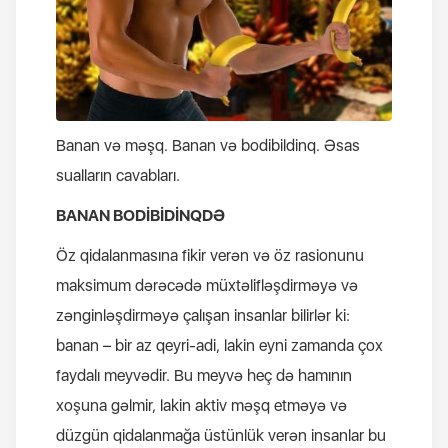
Banan və məşq. Banan və bodibildinq. Əsas
sualların cavabları.
BANAN BODİBİDİNQDƏ
Öz qidalanmasına fikir verən və öz rasionunu
maksimum dərəcədə müxtəlifləşdirməyə və
zənginləşdirməyə çalışan insanlar bilirlər ki:
banan – bir az qeyri-adi, lakin eyni zamanda çox
faydalı meyvədir. Bu meyvə heç də hamının
xoşuna gəlmir, lakin aktiv məşq etməyə və
düzgün qidalanmağa üstünlük verən insanlar bu