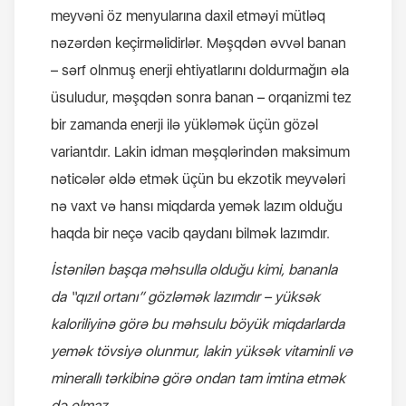
meyvəni öz menyularına daxil etməyi mütləq
nəzərdən keçirməlidirlər. Məşqdən əvvəl banan
– sərf olnmuş enerji ehtiyatlarını doldurmağın əla
üsuludur, məşqdən sonra banan – orqanizmi tez
bir zamanda enerji ilə yükləmək üçün gözəl
variantdır. Lakin idman məşqlərindən maksimum
nəticələr əldə etmək üçün bu ekzotik meyvələri
nə vaxt və hansı miqdarda yemək lazım olduğu
haqda bir neçə vacib qaydanı bilmək lazımdır.
İstənilən başqa məhsulla olduğu kimi, bananla
da “qızıl ortanı” gözləmək lazımdır – yüksək
kaloriliyinə görə bu məhsulu böyük miqdarlarda
yemək tövsiyə olunmur, lakin yüksək vitaminli və
minerallı tərkibinə görə ondan tam imtina etmək
də olmaz.