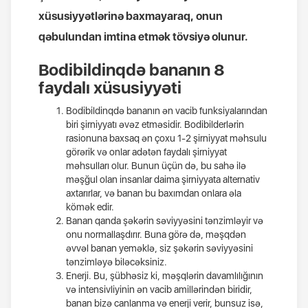
xüsusiyyətlərinə baxmayaraq, onun
qəbulundan imtina etmək tövsiyə olunur.
Bodibildinqdə bananın 8
faydalı xüsusiyyəti
Bodibildinqdə bananın ən vacib funksiyalarından
biri şirniyyatı əvəz etməsidir. Bodibilderlərin
rasionuna baxsaq ən çoxu 1-2 şirniyyat məhsulu
görərik və onlar adətən faydalı şirniyyat
məhsulları olur. Bunun üçün də, bu sahə ilə
məşğul olan insanlar daima şirniyyata alternativ
axtarırlar, və banan bu baxımdan onlara əla
kömək edir.
Banan qanda şəkərin səviyyəsini tənzimləyir və
onu normallaşdırır. Buna görə də, məşqdən
əvvəl banan yeməklə, siz şəkərin səviyyəsini
tənzimləyə biləcəksiniz.
Enerji. Bu, şübhəsiz ki, məşqlərin davamlılığının
və intensivliyinin ən vacib amillərindən biridir,
banan bizə canlanma və enerji verir, bunsuz isə,