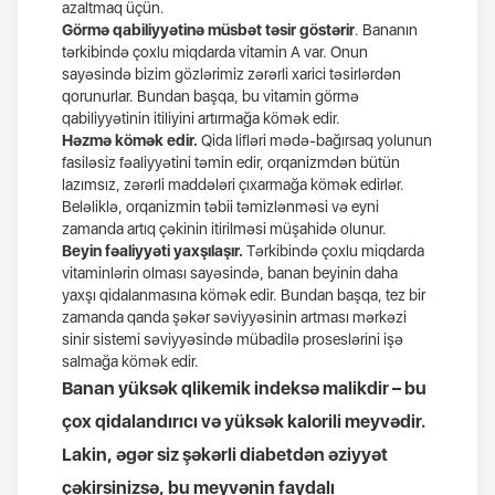
azaltmaq üçün.
Görmə qabiliyyətinə müsbət təsir göstərir
. Bananın
tərkibində çoxlu miqdarda vitamin A var. Onun
sayəsində bizim gözlərimiz zərərli xarici təsirlərdən
qorunurlar. Bundan başqa, bu vitamin görmə
qabiliyyətinin itiliyini artırmağa kömək edir.
Həzmə kömək edir.
Qida lifləri mədə-bağırsaq yolunun
fasiləsiz fəaliyyətini təmin edir, orqanizmdən bütün
lazımsız, zərərli maddələri çıxarmağa kömək edirlər.
Beləliklə, orqanizmin təbii təmizlənməsi və eyni
zamanda artıq çəkinin itirilməsi müşahidə olunur.
Beyin fəaliyyəti yaxşılaşır.
Tərkibində çoxlu miqdarda
vitaminlərin olması sayəsində, banan beyinin daha
yaxşı qidalanmasına kömək edir. Bundan başqa, tez bir
zamanda qanda şəkər səviyyəsinin artması mərkəzi
sinir sistemi səviyyəsində mübadilə proseslərini işə
salmağa kömək edir.
Banan yüksək qlikemik indeksə malikdir – bu
çox qidalandırıcı və yüksək kalorili meyvədir.
Lakin, əgər siz şəkərli diabetdən əziyyət
çəkirsinizsə, bu meyvənin faydalı