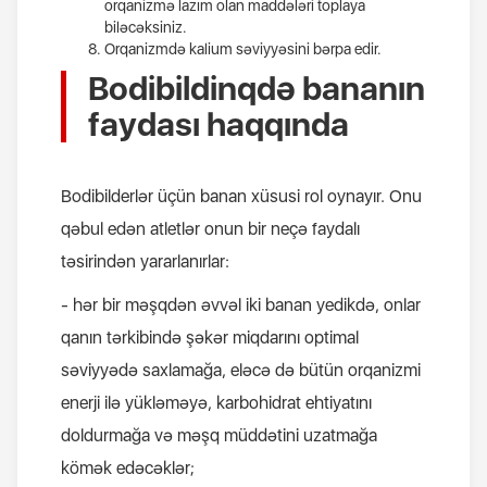
orqanizmə lazım olan maddələri toplaya
biləcəksiniz.
Orqanizmdə kalium səviyyəsini bərpa edir.
Bodibildinqdə bananın
faydası haqqında
Bodibilderlər üçün banan xüsusi rol oynayır. Onu
qəbul edən atletlər onun bir neçə faydalı
təsirindən yararlanırlar:
- hər bir məşqdən əvvəl iki banan yedikdə, onlar
qanın tərkibində şəkər miqdarını optimal
səviyyədə saxlamağa, eləcə də bütün orqanizmi
enerji ilə yükləməyə, karbohidrat ehtiyatını
doldurmağa və məşq müddətini uzatmağa
kömək edəcəklər;