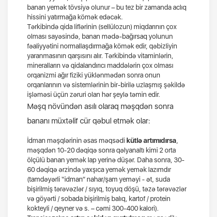
banan yemək tövsiyə olunur – bu tez bir zamanda aclıq
hissini yatırmağa kömək edəcək.
Tərkibində qida liflərinin (sellülozun) miqdarının çox
olması sayəsində, banan mədə-bağırsaq yolunun
fəaliyyətini normallaşdırmağa kömək edir, qəbizliyin
yaranmasının qarşısını alır. Tərkibində vitaminlərin,
mineralların və qidalandırıcı maddələrin çox olması
orqanizmi ağır fiziki yüklənmədən sonra onun
orqanlarının və sistemlərinin bir-birilə uzlaşmış şəkildə
işləməsi üçün zəruri olan hər şeylə təmin edir.
Məşq növündən asılı olaraq məşqdən sonra
bananı müxtəlif cür qəbul etmək olar:
İdman məşqlərinin əsas məqsədi
kütlə artımıdırsa
,
məşqdən 10-20 dəqiqə sonra qəlyanaltı kimi 2 orta
ölçülü banan yemək lap yerinə düşər. Daha sonra, 30-
60 dəqiqə ərzində yaxşıca yemək yemək lazımdır
(tamdəyərli “idman” nahar/şam yeməyi - ət, suda
bişirilmiş tərəvəzlər / sıyıq, toyuq döşü, təzə tərəvəzlər
və göyərti / sobada bişirilmiş balıq, kartof / protein
kokteyli / qeyner və s. – cəmi 300-400 kalori).