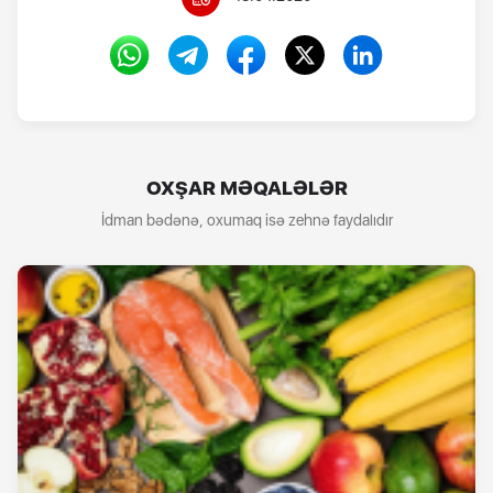
OXŞAR MƏQALƏLƏR
İdman bədənə, oxumaq isə zehnə faydalıdır