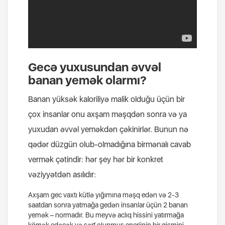
Gecə yuxusundan əvvəl
banan yemək olarmı?
Banan yüksək kaloriliyə malik olduğu üçün bir
çox insanlar onu axşam məşqdən sonra və ya
yuxudan əvvəl yeməkdən çəkinirlər. Bunun nə
qədər düzgün olub-olmadığına birmənalı cavab
vermək çətindir: hər şey hər bir konkret
vəziyyətdən asılıdır:
Axşam gec vaxtı kütlə yığımına məşq edən və 2-3
saatdan sonra yatmağa gedən insanlar üçün 2 banan
yemək – normadır. Bu meyvə aclıq hissini yatırmağa