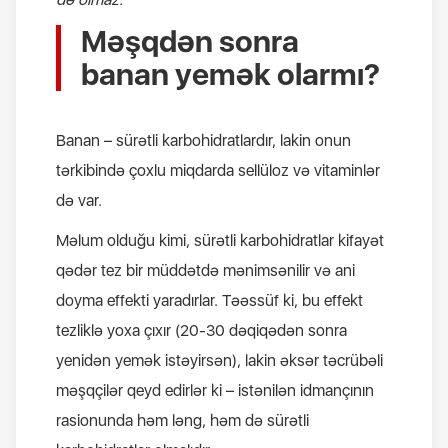
Məşqdən sonra
banan yemək olarmı?
Banan – sürətli karbohidratlardır, lakin onun
tərkibində çoxlu miqdarda sellüloz və vitaminlər
də var.
Məlum olduğu kimi, sürətli karbohidratlar kifayət
qədər tez bir müddətdə mənimsənilir və ani
doyma effekti yaradırlar. Təəssüf ki, bu effekt
tezliklə yoxa çıxır (20-30 dəqiqədən sonra
yenidən yemək istəyirsən), lakin əksər təcrübəli
məşqçilər qeyd edirlər ki – istənilən idmançının
rasionunda həm ləng, həm də sürətli