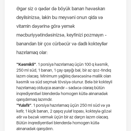
Əgər siz o qədər də böyük banan həvəskarı
deyilsinizsə, lakin bu meyvəni onun qida və
vitamin dəyərinə görə yemək
məcburiyyətindəsinizsə, keyfinizi pozmayın -
banandan bir çox cürbəcür və dadlı kokteyllər
hazırlamaq olar
:
“Kəsmikli”
.
1 porsiya hazırlamaq üçün 100 q kəsmik,
250 ml süd, 1 banan, 1 çay qaşığı bal, bir az qoz-fındıq
lazım olacaq. Minimum yağlılıq dərəcəsinə maliik olan
kəsmik və süd seçmək tövsiyə olunur. Belə bir kokteyli
hazırlamaq olduqca asandır – sadəcə olaraq bütün
inqrediyentləri blenderdə homogen kütlə alınanadək
qarışdırmaq lazımdır.
“Yulaflı”
. 1 porsiya hazırlamaq üçün 250 ml süd və ya
kefir, 1 kiçik banan, 2 qaşıq yulaf lopası, kokteylə gözəl
ətir və bəzək vermək üçün bir az darçın lazım olacaq.
Bütün inqrediyentləri blenderdə homogen kütlə
alınanadək qarışdırın.