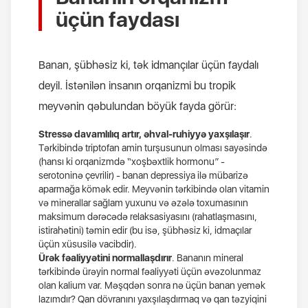
üçün faydası
Banan, şübhəsiz ki, tək idmançılar üçün faydalı
deyil. İstənilən insanın orqanizmi bu tropik
meyvənin qəbulundan böyük fayda görür:
Stressə davamlılıq artır, əhval-ruhiyyə yaxşılaşır
.
Tərkibində triptofan amin turşusunun olması sayəsində
(hansı ki orqanizmdə “xoşbəxtlik hormonu” -
serotoninə çevrilir) - banan depressiya ilə mübarizə
aparmağa kömək edir. Meyvənin tərkibində olan vitamin
və minerallar sağlam yuxunu və əzələ toxumasının
maksimum dərəcədə relaksasiyasını (rahatlaşmasını,
istirahətini) təmin edir (bu isə, şübhəsiz ki, idmaçılar
üçün xüsusilə vacibdir).
Ürək fəaliyyətini normallaşdırır
. Bananın mineral
tərkibində ürəyin normal fəaliyyəti üçün əvəzolunmaz
olan kalium var. Məşqdən sonra nə üçün banan yemək
lazımdır? Qan dövranını yaxşılaşdırmaq və qan təzyiqini