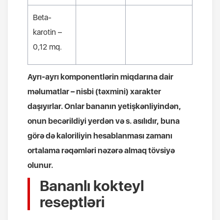
Beta-
karotin
–
0,12
mq
.
Ayrı-ayrı komponentlərin miqdarına dair
məlumatlar – nisbi (təxmini) xarakter
daşıyırlar
.
Onlar bananın yetişkənliyindən,
onun becərildiyi yerdən və s. asılıdır, buna
görə də kaloriliyin hesablanması zamanı
ortalama rəqəmləri nəzərə almaq tövsiyə
olunur
.
Bananlı kokteyl
reseptləri