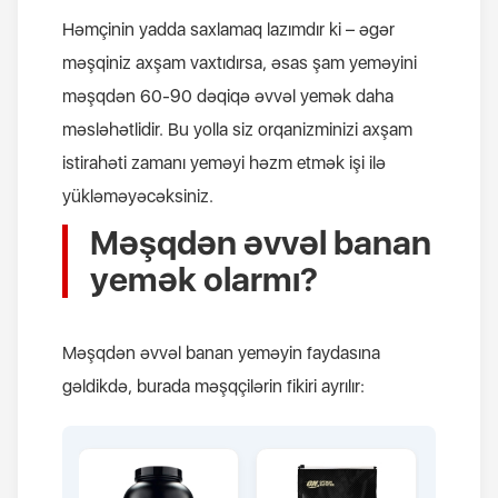
Həmçinin yadda saxlamaq lazımdır ki – əgər
məşqiniz axşam vaxtıdırsa, əsas şam yeməyini
məşqdən 60-90 dəqiqə əvvəl yemək daha
məsləhətlidir. Bu yolla siz orqanizminizi axşam
istirahəti zamanı yeməyi həzm etmək işi ilə
yükləməyəcəksiniz.
Məşqdən əvvəl banan
yemək olarmı?
Məşqdən əvvəl banan yeməyin faydasına
gəldikdə, burada məşqçilərin fikiri ayrılır: