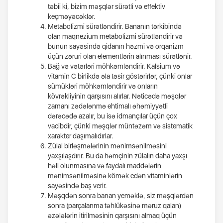
təbii ki, bizim məşqlər sürətli və effektiv
keçməyəcəklər.
Metabolizmi sürətləndirir. Bananın tərkibində
olan maqnezium metabolizmi sürətləndirir və
bunun sayəsində qidanın həzmi və orqanizm
üçün zəruri olan elementlərin alınması sürətlənir.
Bağ və vətərləri möhkəmləndirir. Kalsium və
vitamin C birlikdə əla təsir göstərirlər, çünki onlar
sümükləri möhkəmləndirir və onların
kövrəkliyinin qarşısını alırlar. Nəticədə məşqlər
zamanı zədələnmə ehtimalı əhəmiyyətli
dərəcədə azalır, bu isə idmançılar üçün çox
vacibdir, çünki məşqlər müntəzəm və sistematik
xarakter daşımalıdırlar.
Zülal birləşmələrinin mənimsənilməsini
yaxşılaşdırır. Bu da həmçinin zülalın daha yaxşı
həll olunmasına və faydalı maddələrin
mənimsənilməsinə kömək edən vitaminlərin
sayəsində baş verir.
Məşqdən sonra banan yeməklə, siz məşqlərdən
sonra (parçalanma təhlükəsinə məruz qalan)
əzələlərin itirilməsinin qarşısını almaq üçün