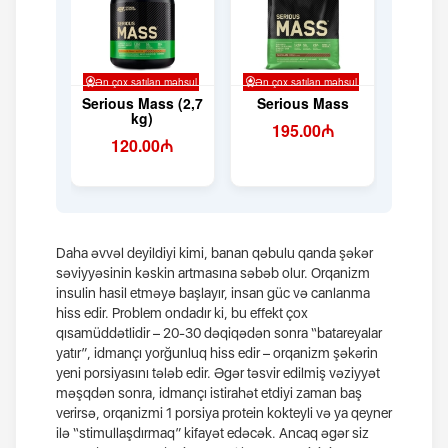
Daha əvvəl deyildiyi kimi, banan qəbulu qanda şəkər
səviyyəsinin kəskin artmasına səbəb olur. Orqanizm
insulin hasil etməyə başlayır, insan güc və canlanma
hiss edir. Problem ondadır ki, bu effekt çox
qısamüddətlidir – 20-30 dəqiqədən sonra “batareyalar
yatır”, idmançı yorğunluq hiss edir – orqanizm şəkərin
yeni porsiyasını tələb edir. Əgər təsvir edilmiş vəziyyət
məşqdən sonra, idmançı istirahət etdiyi zaman baş
verirsə, orqanizmi 1 porsiya protein kokteyli və ya qeyner
ilə “stimullaşdırmaq” kifayət edəcək. Ancaq əgər siz