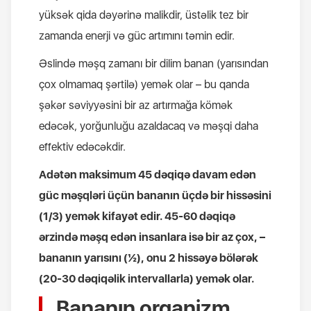
yüksək qida dəyərinə malikdir, üstəlik tez bir
zamanda enerji və güc artımını təmin edir.
Əslində məşq zamanı bir dilim banan (yarısından
çox olmamaq şərtilə) yemək olar – bu qanda
şəkər səviyyəsini bir az artırmağa kömək
edəcək, yorğunluğu azaldacaq və məşqi daha
effektiv edəcəkdir.
Adətən maksimum 45 dəqiqə davam edən
güc məşqləri üçün bananın üçdə bir hissəsini
(1/3) yemək kifayət edir. 45-60 dəqiqə
ərzində məşq edən insanlara isə bir az çox, –
bananın yarısını (½), onu 2 hissəyə bölərək
(20-30 dəqiqəlik intervallarla) yemək olar.
Bananın orqanizm