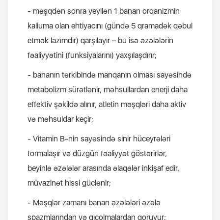
- məşqdən sonra yeyilən 1 banan orqanizmin
kaliuma olan ehtiyacını (gündə 5 qramadək qəbul
etmək lazımdır) qarşılayır – bu isə əzələlərin
fəaliyyətini (funksiyalarını) yaxşılaşdırır;
- bananın tərkibində manqanın olması sayəsində
metabolizm sürətlənir, məhsullardan enerji daha
effektiv şəkildə alınır, atletin məşqləri daha aktiv
və məhsuldar keçir;
- Vitamin B-nin sayəsində sinir hüceyrələri
formalaşır və düzgün fəaliyyət göstərirlər,
beyinlə əzələlər arasında əlaqələr inkişaf edir,
müvazinət hissi güclənir;
- Məşqlər zamanı banan əzələləri əzələ
spazmlarından və qıcolmalardan qoruyur;