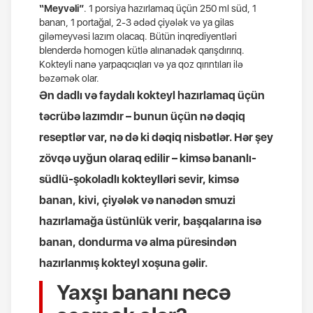
“Meyvəli”
. 1 porsiya hazırlamaq üçün 250 ml süd, 1
banan, 1 portağal, 2-3 ədəd çiyələk və ya gilas
giləmeyvəsi lazım olacaq. Bütün inqrediyentləri
blenderdə homogen kütlə alınanadək qarışdırırıq.
Kokteyli nanə yarpaqcıqları və ya qoz qırıntıları ilə
bəzəmək olar.
Ən dadlı və faydalı kokteyl hazırlamaq üçün
təcrübə lazımdır – bunun üçün nə dəqiq
reseptlər var, nə də ki dəqiq nisbətlər. Hər şey
zövqə uyğun olaraq edilir – kimsə bananlı-
südlü-şokoladlı kokteylləri sevir, kimsə
banan, kivi, çiyələk və nanədən smuzi
hazırlamağa üstünlük verir, başqalarına isə
banan, dondurma və alma püresindən
hazırlanmış kokteyl xoşuna gəlir.
Yaxşı bananı necə