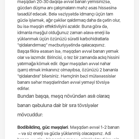
məşqdən 20-30 dəqiqə əvvəl banan yemisinizsə,
gücdən düşmə anı çalışmaların məhz əsas hissəsinə
təsadüf edəcək. Belə vəziyyətdə idmançı üçün tam
güclə işləmək, ağır çəkilər qaldırmaq daha da çətin olur,
bu isə məşqin effektivliyini azaldır. Buna görə də,
idmanla məşğul olduğunuz zaman əlavə enerji ilə
yüklənmək üçün özünüzü sürətli karbohidratlarla
“qidalandırmaq” məcburiyyətində qalacaqsınız.
Başqa fikirə əsasən isə, məşqdən əvvəl banan yemək
olar və lazımdır. Birincisi, o tez bir zamanda aclıq hissini
yatırmağa kömək edir. Əgər məşqdən əvvəl nahar
(şam) etmək imkanınız olmayıbsa, özünüzü 2 bananla
“qidalandıra” bilərsiniz. Həmçinin bəzi mütəxəssislər
bananı səhər məşqlərindən əvvəl yeməyi tövsiyə
edirlər.
Bundan başqa, məşq növündən asılı olaraq
banan qəbuluna dair bir sıra tövsiyələr
mövcuddur:
Bodibildinq, güc məşqləri
. Məşqdən əvvəl 1-2 banan
– və siz enerji və güclə yüklənmiş olacaqsınız. Adi