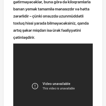
gətirməyəcəklər, buna görə də kiloqramlarla
banan yemək tamamilə mənasızdır və hətta
zərərlidir – çünki onsuzda uzunmüddətli
toxluq hissi yarada bilməyəcəksiniz, qanda
artıq şəkər miqdarı isə ürək fəaliyyətini
çətinləşdirir.