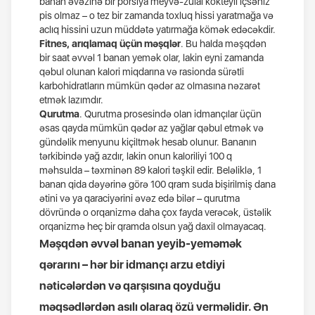
banan əvəzinə bir porsiya meyvə-zülal kokteyli içsəniz
pis olmaz – o tez bir zamanda toxluq hissi yaratmağa və
aclıq hissini uzun müddətə yatırmağa kömək edəcəkdir.
Fitnes, arıqlamaq üçün məşqlər
. Bu halda məşqdən
bir saat əvvəl 1 banan yemək olar, lakin eyni zamanda
qəbul olunan kalori miqdarına və rasionda sürətli
karbohidratların mümkün qədər az olmasına nəzarət
etmək lazımdır.
Qurutma
. Qurutma prosesində olan idmançılar üçün
əsas qayda mümkün qədər az yağlar qəbul etmək və
gündəlik menyunu kiçiltmək hesab olunur. Bananın
tərkibində yağ azdır, lakin onun kaloriliyi 100 q
məhsulda – təxminən 89 kalori təşkil edir. Beləliklə, 1
banan qida dəyərinə görə 100 qram suda bişirilmiş dana
ətini və ya qaraciyərini əvəz edə bilər – qurutma
dövründə o orqanizmə daha çox fayda verəcək, üstəlik
orqanizmə heç bir qramda olsun yağ daxil olmayacaq.
Məşqdən əvvəl banan yeyib-yeməmək
qərarını – hər bir idmançı arzu etdiyi
nəticələrdən və qarşısına qoyduğu
məqsədlərdən asılı olaraq özü verməlidir. Ən