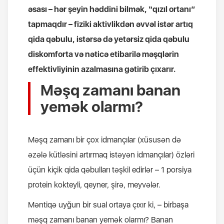
əsası – hər şeyin həddini bilmək, “qızıl ortanı”
tapmaqdır – fiziki aktivlikdən əvvəl istər artıq
qida qəbulu, istərsə də yetərsiz qida qəbulu
diskomforta və nəticə etibarilə məşqlərin
effektivliyinin azalmasına gətirib çıxarır.
Məşq zamanı banan
yemək olarmı?
Məşq zamanı bir çox idmançılar (xüsusən də
əzələ kütləsini artırmaq istəyən idmançılar) özləri
üçün kiçik qida qəbulları təşkil edirlər – 1 porsiya
protein kokteyli, qeyner, şirə, meyvələr.
Məntiqə uyğun bir sual ortaya çıxır ki, – birbaşa
məşq zamanı banan yemək olarmı? Banan