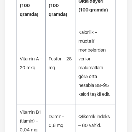
Qida dəyəri
(100
(100
(100
qramda
)
qramda
)
qramda
)
Kalorilik
–
müxtəlif
mənbələrdən
Vitamin
А –
Fosfor
– 28
verilən
20
mkq
.
mq
.
məlumatlara
görə orta
hesabla
88-95
kalori təşkil edir
.
Vitamin
В1
Dəmir
–
Qlikemik indeks
(
tiamin
) –
0,6
mq
.
– 60
vahid
.
0,04
mq
.