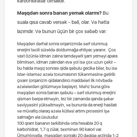
karbohidratlar olmalıdır.
Məşqdən sonra banan yemək olarmı
?
Bu
suala qısa cavab versək - bəli, olar.
Və hətta
lazımdır. Və bunun üçün bir çox səbəb var
:
Məşqdən dərhal sonra orqanizmdə sərf olunmuş
enerjini təcili sürətdə doldurmağa ehtiyac yaranır. Çox
vaxt özünlə idman zalına tamdəyərli şam yeməyi apara
bilmirsən, idman zalından evə yol isə çox uzun çəkir –
bu halda məşq sonrası qida qəbulu gecikə bilər, bu isə
istər-istəməz əzələ toxumasının tükənməsinə gətirib
çıxarır (orqanizm qidalandırıcı maddələri ilk növbədə
əzələlərdən götürməyə başlayır). Məhz buna görə
məşqdən sonra banan qəbulu – sərf olunmuş enerjini
qismən bərpa etməyin, tez bir zamanda qanda şəkər
səviyyəsini yüksəltməyin, və bununla da enerji hasilatı
və müvafiq olaraq əzələ kütləsi artımı prosesini işə
salmağın əla üsuludur.
100 qram bananın tərkibində orta hesabla 20 q
karbohidrat, 1,7 q zülal, təxminən 90 kalori var.
Ümumiyyətlə, məşqdən sonrakı 20 dəqiqə ərzində 1-2