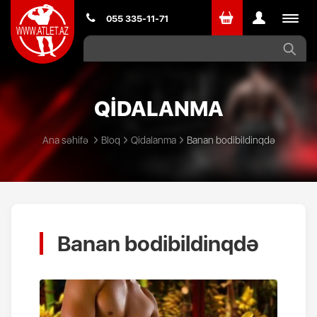
Toggle
055 335-11-71
navigat
QİDALANMA
Ana səhifə
Bloq
Qidalanma
Banan bodibildinqdə
Banan bodibildinqdə