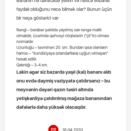
Bananın nə dərəcədə yetkin və nəticə etibarilə
faydalı olduğunu necə bilmək olar? Bunun üçün
bir neçə göstərici var
:
Rəngi
–
bərabər şəkildə yayılmış sarı rəngə malik
olmalıdır, üzərində qəhvəyi nöqtələrin (“çil”in) olması
normaldır.
Uzunluğu – təxminən 20 sm. Bundan qısa olanların
hamısı – “kondisiyaya (standartlara) uyğun olmayan”
hesab edilir.
Qalınlığı
– 3-4
sm
.
Lakin əgər siz bazarda yaşıl (kal) bananı alıb
onu evdə dəymiş vəziyyətə çatdırsanız – bu
meyvənin dəyəri qazın təsiri altında
yetişkənliyə çatdırılmış mağaza bananından
dəfələrlə daha yüksək olacaqdır
.
18.04.2020