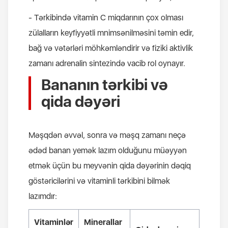
- Tərkibində vitamin C miqdarının çox olması
zülalların keyfiyyətli mnimsənilməsini təmin edir,
bağ və vətərləri möhkəmləndirir və fiziki aktivlik
zamanı adrenalin sintezində vacib rol oynayır.
Bananın tərkibi və
qida dəyəri
Məşqdən əvvəl, sonra və məşq zamanı neçə
ədəd banan yemək lazım olduğunu müəyyən
etmək üçün bu meyvənin qida dəyərinin dəqiq
göstəricilərini və vitaminli tərkibini bilmək
lazımdır:
Vitaminlər
Minerallar