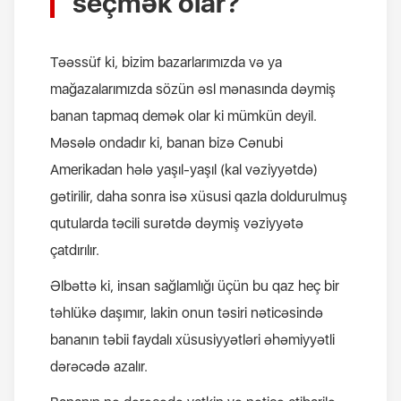
seçmək olar?
Təəssüf ki, bizim bazarlarımızda və ya
mağazalarımızda sözün əsl mənasında dəymiş
banan tapmaq demək olar ki mümkün deyil.
Məsələ ondadır ki, banan bizə Cənubi
Amerikadan hələ yaşıl-yaşıl (kal vəziyyətdə)
gətirilir, daha sonra isə xüsusi qazla doldurulmuş
qutularda təcili surətdə dəymiş vəziyyətə
çatdırılır.
Əlbəttə ki, insan sağlamlığı üçün bu qaz heç bir
təhlükə daşımır, lakin onun təsiri nəticəsində
bananın təbii faydalı xüsusiyyətləri əhəmiyyətli
dərəcədə azalır.