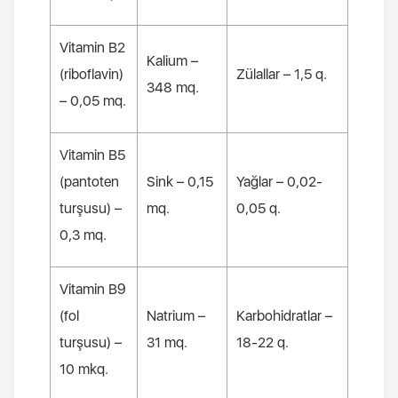
Vitamin
В2
Kalium
–
(
riboflavin
)
Zülallar
– 1,5 q.
348
mq
.
– 0,05
mq
.
Vitamin
В
5
(
pantoten
Sink
– 0,15
Yağlar
– 0,02-
turşusu
) –
mq
.
0,05 q.
0,3
mq
.
Vitamin
В
9
(
fol
Natrium
–
Karbohidratlar
–
turşusu
) –
31
mq
.
18-22 q.
10
mkq
.