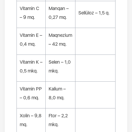
Vitamin
С
Manqan
–
Sellüloz
– 1,5 q.
– 9
mq
.
0,27
mq
.
Vitamin
Е –
Maqnezium
0,4
mq
.
– 42
mq
.
Vitamin
К –
Selen
– 1,0
0,5
mkq
.
mkq
.
Vitamin
РР
Kalium
–
– 0,6
mq
.
8,0
mq
.
Xolin
– 9,8
Ftor
– 2,2
mq
.
mkq
.