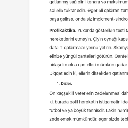
qatlanmış sağ əlini kənara və maksimum y
sol əllə təkrar edin. Əgər əli qaldıran z
başa gəlirsə, onda siz impicment-sindr
Profikaktika.
Yuxarıda göstərilən testi 
hərəkətlərini etməyin. Çiyin oynağı ka
dəfə T-qaldırmalar yerinə yetirin. Skamy
əlinizə yüngül qantelləri götürün. Qantel ol
birləşdirməklə qantelləri mümkün qədər yu
Diqqət edin ki, əllərin dirsəkdən qatlan
Dizlər.
Ön xaçşəkilli vətərlərin zədələnməsi dah
ki, burada qəfil hərəkətin istiqamətini
futbol və ya böyük tennisdir. Lakin həmi
zədələmək mümkündür, əgər sizdə təbii