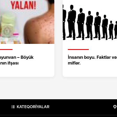
yunvan – Böyük
İnsanın boyu. Faktlar və
nın ifşası
miflər.
KATEQORİYALAR