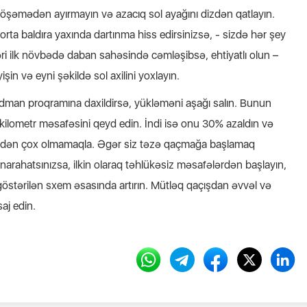
ı döşəmədən ayırmayın və azacıq sol ayağını dizdən qatlayın.
orta baldıra yaxında dartınma hiss edirsinizsə, - sizdə hər şey
əri ilk növbədə daban sahəsində cəmləşibsə, ehtiyatlı olun –
işin və eyni şəkildə sol axilini yoxlayın.
idman proqramına daxildirsə, yükləməni aşağı salın. Bunun
ilometr məsafəsini qeyd edin. İndi isə onu 30% azaldın və
0%-dən çox olmamaqla. Əgər siz təzə qaçmağa başlamaq
ə narahatsınızsa, ilkin olaraq təhlükəsiz məsafələrdən başlayın,
östərilən sxem əsasında artırın. Mütləq qaçışdan əvvəl və
aj edin.