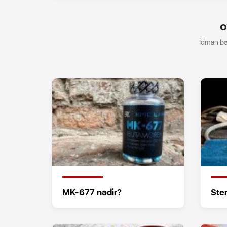
O
İdman bə
MK-677 nədir?
Ster