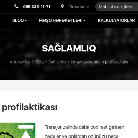
055 335-11-71
Ünvanlar
BLOQ
MƏŞQ HƏRƏKƏTLƏRİ
KALKULYATORLAR
SAĞLAMLIQ
Ana səhifə
Bloq
Sağlamlıq
İdman zədələrinin profilaktikası
profilaktikası
Trenajor zalında daha çox rast gəlinən
zədələr və onlardan özünüzü necə