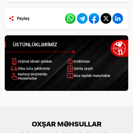
Paylaş
ÜSTÜNLÜKLƏRIMIZ
Orijinal idman qidaları
Endirimlər
Ölkə üzrə çatdırılma
Geniş çeşid
Məhsul seçimində
Sizə faydalı məlumatlar
məsləhətlər
OXŞAR MƏHSULLAR