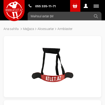
Toggle
055 335-11-71
navigat
Ana səhifə
Mağaza
Aksesuarlar
Armblaster