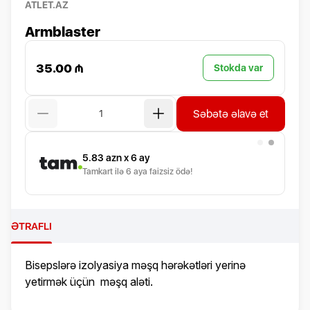
ATLET.AZ
Armblaster
35.00 ₼
Stokda var
Səbətə əlavə et
5.83
azn x 6 ay
Tamkart ilə 6 aya faizsiz ödə!
ƏTRAFLI
Bisepslərə izolyasiya məşq hərəkətləri yerinə
yetirmək üçün məşq aləti.