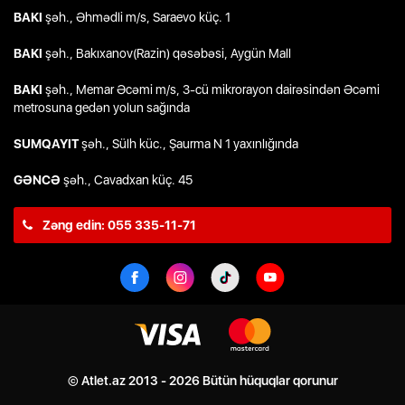
BAKI
şəh., Əhmədli m/s, Saraevo küç. 1
BAKI
şəh., Bakıxanov(Razin) qəsəbəsi, Aygün Mall
BAKI
şəh., Memar Əcəmi m/s, 3-cü mikrorayon dairəsindən Əcəmi
metrosuna gedən yolun sağında
SUMQAYIT
şəh., Sülh küc., Şaurma N 1 yaxınlığında
GƏNCƏ
şəh., Cavadxan küç. 45
Zəng edin: 055 335-11-71
© Atlet.az 2013 - 2026 Bütün hüquqlar qorunur