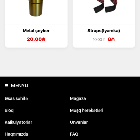
Metal şeyker
Straps(lyamka)
20.00
₼
8
₼
10.00
₼
MENYU
Əsas səhifə
Mağaza
Bloq
Məşq hərəkətləri
Kalkulyatorlar
Ünvanlar
Haqqımızda
FAQ