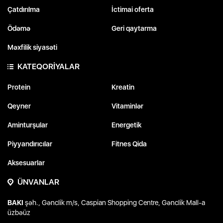
Çatdırılma
İctimai oferta
Ödəmə
Geri qaytarma
Məxfilik siyasəti
KATEQORİYALAR
Protein
Kreatin
Qeyner
Vitaminlər
Aminturşular
Energetik
Piyyandırıcılar
Fitnes Qida
Aksesuarlar
ÜNVANLAR
BAKI
şəh., Gənclik m/s, Caspian Shopping Centre, Gənclik Mall-a
üzbəüz