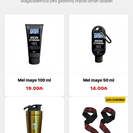
Mağazalarımıza yeni gətirilmiş orijinal idman qidaları
Mel maye 100 ml
Mel maye 50 ml
19.00
₼
14.00
₼
20%
ENDİRİM