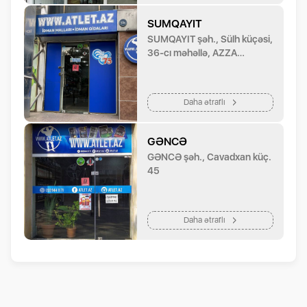
SUMQAYIT
SUMQAYIT şəh., Sülh küçəsi,
36-cı məhəllə, AZZA
şirniyyat evinin yanında
Daha ətraflı
GƏNCƏ
GƏNCƏ şəh., Cavadxan küç.
45
Daha ətraflı