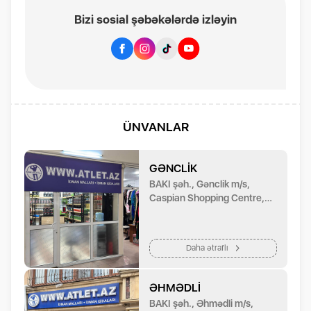
Bizi sosial şəbəkələrdə izləyin
ÜNVANLAR
GƏNCLIK
BAKI şəh., Gənclik m/s,
Caspian Shopping Centre,
Gənclik Mall-a üzbəüz
Daha ətraflı
ƏHMƏDLI
BAKI şəh., Əhmədli m/s,