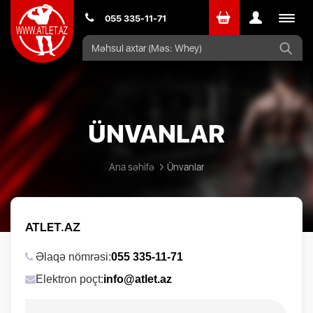
Toggle
055 335-11-71
navigat
ÜNVANLAR
Ana səhifə
Ünvanlar
ATLET.AZ
Əlaqə nömrəsi:
055 335-11-71
Elektron poçt:
info@atlet.az