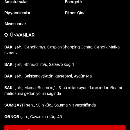
Aminturşular
Energetik
Piyyandırıcılar
Fitnes Qida
Aksesuarlar
ÜNVANLAR
BAKI
şəh., Gənclik m/s, Caspian Shopping Centre, Gənclik Mall-a
üzbəüz
BAKI
şəh., Əhmədli m/s, Saraevo küç. 1
BAKI
şəh., Bakıxanov(Razin) qəsəbəsi, Aygün Mall
BAKI
şəh., Memar Əcəmi m/s, 3-cü mikrorayon dairəsindən Əcəmi
metrosuna gedən yolun sağında
SUMQAYIT
şəh., Sülh küc., Şaurma N 1 yaxınlığında
GƏNCƏ
şəh., Cavadxan küç. 45