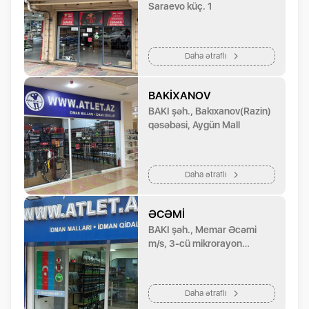
Saraevo küç. 1
Daha ətraflı
BAKIXANOV
BAKI şəh., Bakıxanov(Razin)
qəsəbəsi, Aygün Mall
Daha ətraflı
ƏCƏMI
BAKI şəh., Memar Əcəmi
m/s, 3-cü mikrorayon
dairəsindən Əcəmi
metrosuna gedən yolun
sağında
Daha ətraflı