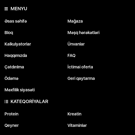
MENYU
Əsas səhifə
Mağaza
Bloq
Məşq hərəkətləri
Kalkulyatorlar
Ünvanlar
Haqqımızda
FAQ
Çatdırılma
İctimai oferta
Ödəmə
Geri qaytarma
Məxfilik siyasəti
KATEQORİYALAR
Protein
Kreatin
Qeyner
Vitaminlər