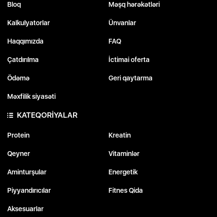
Bloq
Məşq hərəkətləri
Kalkulyatorlar
Ünvanlar
Haqqımızda
FAQ
Çatdırılma
İctimai oferta
Ödəmə
Geri qaytarma
Məxfilik siyasəti
KATEQORİYALAR
Protein
Kreatin
Qeyner
Vitaminlər
Aminturşular
Energetik
Piyyandırıcılar
Fitnes Qida
Aksesuarlar