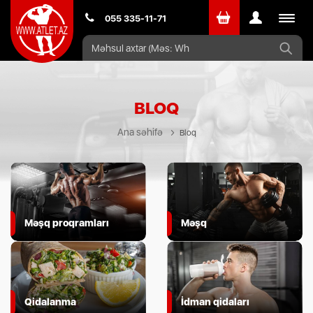
Toggle
055 335-11-71
navigat
BLOQ
Ana səhifə
Bloq
Məşq proqramları
Məşq
Qidalanma
İdman qidaları