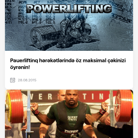
Pauerliftinq hərəkətlərində öz maksimal çəkinizi
öyrənin!
28.08.2015