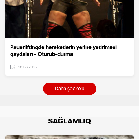
Pauerliftinqdə hərəkətlərin yerinə yetirlməsi
qaydaları - Oturub-durma
28.08.2015
Daha çox oxu
SAĞLAMLIQ