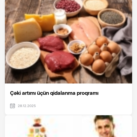
Çəki artımı üçün qidalanma proqramı
28.12.2025