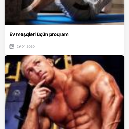
Ev məşqləri üçün proqram
29.04.2020