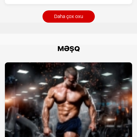
Daha çox oxu
MƏŞQ