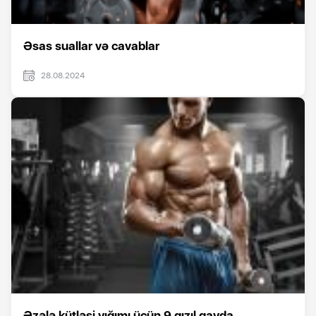
Əsas suallar və cavablar
28.08.2024
Əzələ kütləsi yığımı üçün 9 qızıl qayda