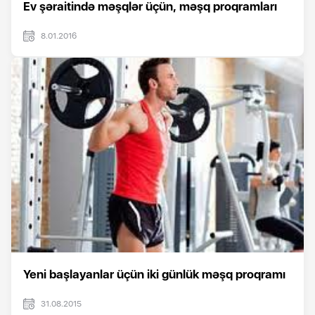
Ev şəraitində məşqlər üçün, məşq proqramları
8.01.2016
Yeni başlayanlar üçün iki günlük məşq proqramı
31.08.2015