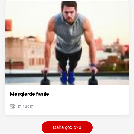
Məşqlərdə fasilə
17.11.2017
Daha çox oxu