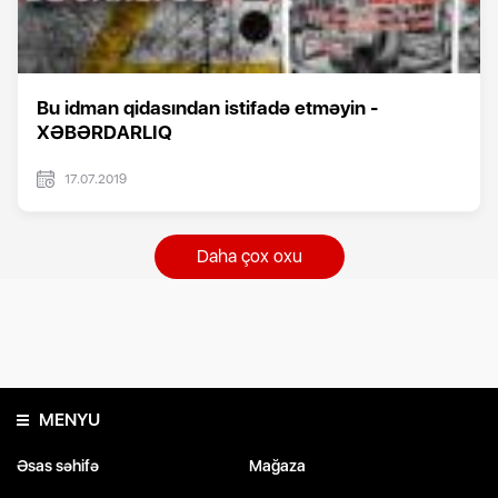
Bu idman qidasından istifadə etməyin -
XƏBƏRDARLIQ
17.07.2019
Daha çox oxu
MENYU
Əsas səhifə
Mağaza