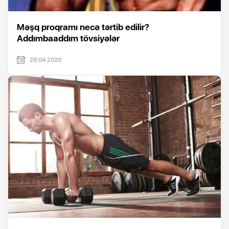
Məşq proqramı necə tərtib edilir?
Addımbaaddım tövsiyələr
29.04.2020