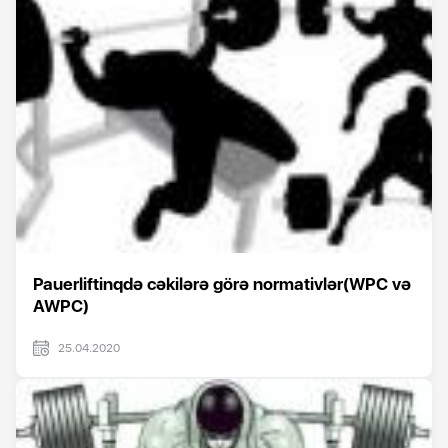
Pauerliftinqdə cəkilərə görə normativlər(WPC və
AWPC)
25.04.2020