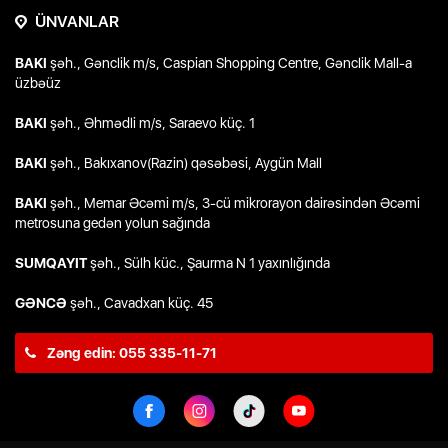
ÜNVANLAR
BAKI
şəh., Gənclik m/s, Caspian Shopping Centre, Gənclik Mall-a
üzbəüz
BAKI
şəh., Əhmədli m/s, Saraevo küç. 1
BAKI
şəh., Bakıxanov(Razin) qəsəbəsi, Aygün Mall
BAKI
şəh., Memar Əcəmi m/s, 3-cü mikrorayon dairəsindən Əcəmi
metrosuna gedən yolun sağında
SUMQAYIT
şəh., Sülh küc., Şaurma N 1 yaxınlığında
GƏNCƏ
şəh., Cavadxan küç. 45
Zəng edin: 055 335-11-71