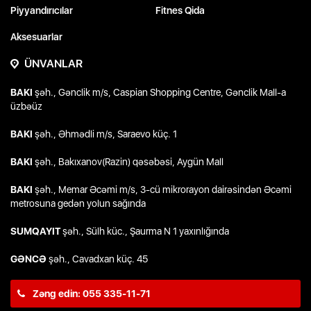
Piyyandırıcılar
Fitnes Qida
Aksesuarlar
ÜNVANLAR
BAKI
şəh., Gənclik m/s, Caspian Shopping Centre, Gənclik Mall-a
üzbəüz
BAKI
şəh., Əhmədli m/s, Saraevo küç. 1
BAKI
şəh., Bakıxanov(Razin) qəsəbəsi, Aygün Mall
BAKI
şəh., Memar Əcəmi m/s, 3-cü mikrorayon dairəsindən Əcəmi
metrosuna gedən yolun sağında
SUMQAYIT
şəh., Sülh küc., Şaurma N 1 yaxınlığında
GƏNCƏ
şəh., Cavadxan küç. 45
Zəng edin: 055 335-11-71