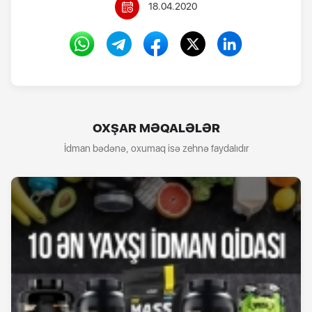
18.04.2020
OXŞAR MƏQALƏLƏR
İdman bədənə, oxumaq isə zehnə faydalıdır