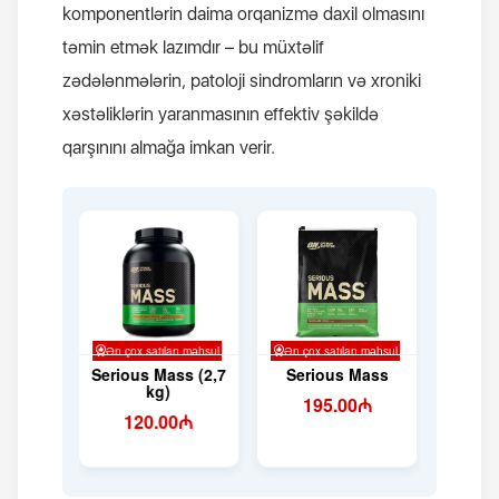
komponentlərin daima orqanizmə daxil olmasını
təmin etmək lazımdır – bu müxtəlif
zədələnmələrin, patoloji sindromların və xroniki
xəstəliklərin yaranmasının effektiv şəkildə
qarşınını almağa imkan verir.