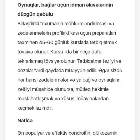
Oynaqlar, bağlar üçün idman əlavələrinin
düzgün qəbulu
Birləşdirici toxumanın möhkəmləndirilməsi və
zədələnmələrin profilaktikası üçün preparatları
təxminən 45-60 günlük kurslarla tətbiq etmək
tövsiyə olunur. Kursu ildə bir neçə dəfə
təkrarlamaq tövsiyə olunur. Tətbiqetmə tezliyi və
dozalar fərdi qaydada müəyyən edilir. Əgər sizdə
hər hansı zədələnmələr və ya bağ və oynaqların
zəifliyi müşahidə olunursa, mütləq həkimlə
məsləhətləşmək və xüsusi müayinələrdən
keçmək lazımdır.
Nəticə
Ən populyar və effektiv xondroitin, qlükozamin