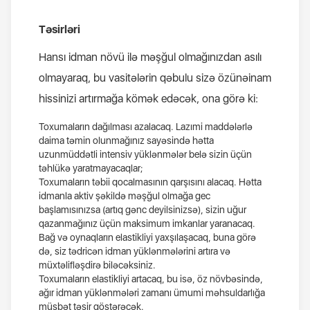
Təsirləri
Hansı idman növü ilə məşğul olmağınızdan asılı
olmayaraq, bu vasitələrin qəbulu sizə özünəinam
hissinizi artırmağa kömək edəcək, ona görə ki:
Toxumaların dağılması azalacaq. Lazımi maddələrlə
daima təmin olunmağınız sayəsində hətta
uzunmüddətli intensiv yüklənmələr belə sizin üçün
təhlükə yaratmayacaqlar;
Toxumaların təbii qocalmasının qarşısını alacaq. Hətta
idmanla aktiv şəkildə məşğul olmağa gec
başlamısınızsa (artıq gənc deyilsinizsə), sizin uğur
qazanmağınız üçün maksimum imkanlar yaranacaq.
Bağ və oynaqların elastikliyi yaxşılaşacaq, buna görə
də, siz tədricən idman yüklənmələrini artıra və
müxtəlifləşdirə biləcəksiniz.
Toxumaların elastikliyi artacaq, bu isə, öz növbəsində,
ağır idman yüklənmələri zamanı ümumi məhsuldarlığa
müsbət təsir göstərəcək.