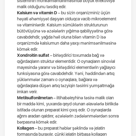
sisteminin möhkəmləndirilməsində böyük effektivliyə
malik olduğunu təsdiq edir.
Kalsium və vitamin D
– bu sizin orqanizminiz üçün
həyati əhəmiyyət daşıyan olduqca vacib mikroelement
və vitaminlərdir. Kalsium sümüklərin strukturunun
bütövlüyünə və əzələlərin yığılma qabiliyyətinə görə
cavabdehdir, yağda həll oluna bilən vitamin D isə
orqanizmdə kalsiumun daha yaxşı mənimsənilməsinə
kömək edir.
Xondroitin sulfat
– birləşdirici toxumada bağ və
qığırdaqların struktur elementidir. O oynaqların sinovial
mayesində yaranır və birləşdirici elementlərin yağlayıcı
funksiyasına görə cavabdehdir. Yəni, həddindən artıq
yüklənmələr zamanı o oynaqlara, bağlara və
qığırdaqlara düşən artıq təzyiqin təsirini yumşaltmağa
imkan verir.
Metilsulfonilmetan
– iltihabəleyhinə təsirə malik olan
bir maddə kimi, yuxarıda qeyd olunan əlavələrlə birlikdə
istifadə olunan preparat kimi çıxış edir. O oynaqlarda
ağrını aradan qaldırır, əzələlərin zədələnmələrdən sonra
bərpasına kömək edir.
Kollagen
– bu preparat həblər şəklində və jelatin
formasında buraxılır, çünki jelatin birbaşa kollagen