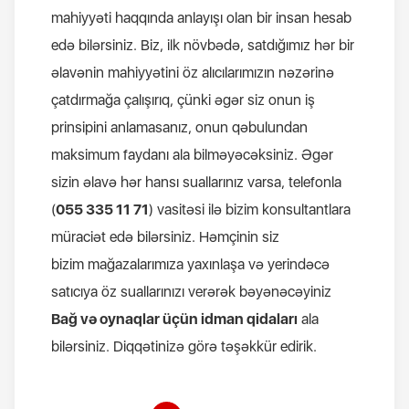
mahiyyəti haqqında anlayışı olan bir insan hesab
edə bilərsiniz. Biz, ilk növbədə, satdığımız hər bir
əlavənin mahiyyətini öz alıcılarımızın nəzərinə
çatdırmağa çalışırıq, çünki əgər siz onun iş
prinsipini anlamasanız, onun qəbulundan
maksimum faydanı ala bilməyəcəksiniz. Əgər
sizin əlavə hər hansı suallarınız varsa, telefonla
(
055 335 11 71
) vasitəsi ilə bizim konsultantlara
müraciət edə bilərsiniz. Həmçinin siz
bizim mağazalarımıza yaxınlaşa və yerindəcə
satıcıya öz suallarınızı verərək bəyənəcəyiniz
Bağ və oynaqlar üçün idman qidaları
ala
bilərsiniz. Diqqətinizə görə təşəkkür edirik.