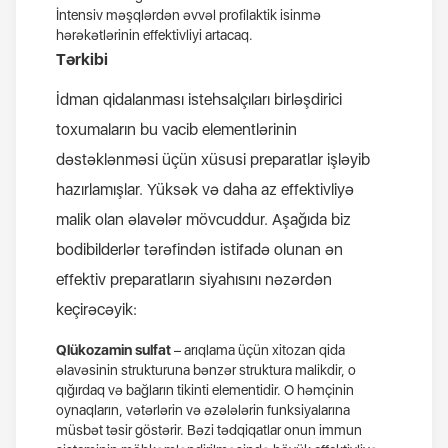
İntensiv məşqlərdən əvvəl profilaktik isinmə
hərəkətlərinin effektivliyi artacaq.
Tərkibi
İdman qidalanması istehsalçıları birləşdirici
toxumaların bu vacib elementlərinin
dəstəklənməsi üçün xüsusi preparatlar işləyib
hazırlamışlar. Yüksək və daha az effektivliyə
malik olan əlavələr mövcuddur. Aşağıda biz
bodibilderlər tərəfindən istifadə olunan ən
effektiv preparatların siyahısını nəzərdən
keçirəcəyik:
Qlükozamin sulfat
– arıqlama üçün xitozan qida
əlavəsinin strukturuna bənzər struktura malikdir, o
qığırdaq və bağların tikinti elementidir. O həmçinin
oynaqların, vətərlərin və əzələlərin funksiyalarına
müsbət təsir göstərir. Bəzi tədqiqatlar onun immun