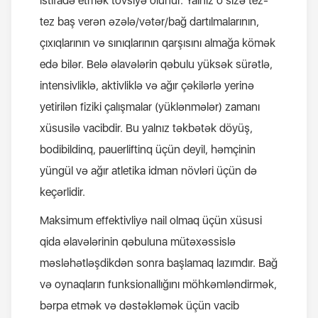
istifadə etmək tövsiyə olunur. Yalnız o sizə tez-
tez baş verən əzələ/vətər/bağ dartılmalarının,
çıxıqlarının və sınıqlarının qarşısını almağa kömək
edə bilər. Belə əlavələrin qəbulu yüksək sürətlə,
intensivliklə, aktivliklə və ağır çəkilərlə yerinə
yetirilən fiziki çalışmalar (yüklənmələr) zamanı
xüsusilə vacibdir. Bu yalnız təkbətək döyüş,
bodibildinq, pauerliftinq üçün deyil, həmçinin
yüngül və ağır atletika idman növləri üçün də
keçərlidir.
Maksimum effektivliyə nail olmaq üçün xüsusi
qida əlavələrinin qəbuluna mütəxəssislə
məsləhətləşdikdən sonra başlamaq lazımdır. Bağ
və oynaqların funksionallığını möhkəmləndirmək,
bərpa etmək və dəstəkləmək üçün vacib