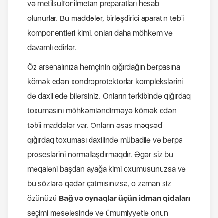
və metilsulfonilmetan preparatları hesab
olunurlar. Bu maddələr, birləşdirici aparatın təbii
komponentləri kimi, onları daha möhkəm və
davamlı edirlər.
Öz arsenalınıza həmçinin qığırdağın bərpasına
kömək edən xondroprotektorlar komplekslərini
də daxil edə bilərsiniz. Onların tərkibində qığırdaq
toxumasını möhkəmləndirməyə kömək edən
təbii maddələr var. Onların əsas məqsədi
qığırdaq toxuması daxilində mübadilə və bərpa
proseslərini normallaşdırmaqdır.
Əgər siz bu
məqaləni başdan ayağa kimi oxumusunuzsa və
bu sözlərə qədər çatmısınızsa, o zaman siz
özünüzü
Bağ və oynaqlar üçün idman qidaları
seçimi məsələsində və ümumiyyətlə onun