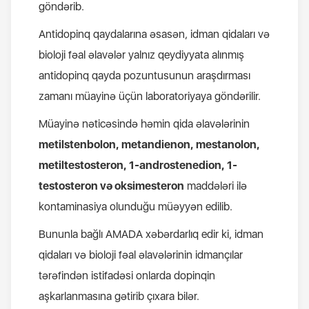
göndərib.
Antidopinq qaydalarına əsasən, idman qidaları və
bioloji fəal əlavələr yalnız qeydiyyata alınmış
antidopinq qayda pozuntusunun araşdırması
zamanı müayinə üçün laboratoriyaya göndərilir.
Müayinə nəticəsində həmin qida əlavələrinin
metilstenbolon, metandienon, mestanolon,
metiltestosteron, 1-androstenedion, 1-
testosteron və oksimesteron
maddələri ilə
kontaminasiya olunduğu müəyyən edilib.
Bununla bağlı AMADA xəbərdarlıq edir ki, idman
qidaları və bioloji fəal əlavələrinin idmançılar
tərəfindən istifadəsi onlarda dopinqin
aşkarlanmasına gətirib çıxara bilər.