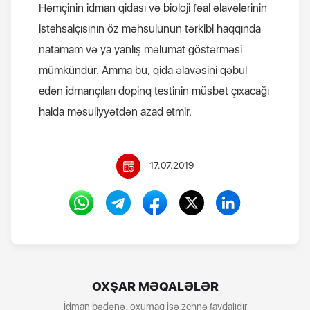
Həmçinin idman qidası və bioloji fəal əlavələrinin
istehsalçısının öz məhsulunun tərkibi haqqında
natamam və ya yanlış məlumat göstərməsi
mümkündür. Amma bu, qida əlavəsini qəbul
edən idmançıları dopinq testinin müsbət çıxacağı
halda məsuliyyətdən azad etmir.
17.07.2019
OXŞAR MƏQALƏLƏR
İdman bədənə, oxumaq isə zehnə faydalıdır