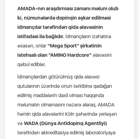
AMADA-nın araşdırması zamanı məlum olub
ki, nümunələrdə dopinqin aşkar edilməsi
idmançılar tərəfindən qida əlavəsinin
istifadəsi ilə bağlıdır.
İdmançıların izahatına
əsasən, onlar
“Mega Sport” şirkətinin
istehsalı olan “AMINO Hardcore”
əlavəsini
qəbul ediblər.
İdmançılardan götürülmüş qida əlavəsi
qutularının üzərində onun tərkibinə qadağan
edilmiş maddələrin daxil olması haqqında
məlumatın olmamasını nəzərə alaraq, AMADA
həmin qida əlavələrini Köln şəhərində yerləşən
və
WADA (Dünya Antidopinq Agentliyi)
tərəfindən akkreditasiya edilmiş laboratoriyaya