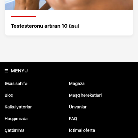
Testesteronu artıran 10 üsul
MENYU
Əsas səhifə
Mağaza
Bloq
Məşq hərəkətləri
Kalkulyatorlar
Ünvanlar
Haqqımızda
FAQ
Çatdırılma
İctimai oferta