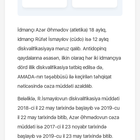
İdmançı Azər Əhmədov (atletika) 18 aylıq,
idmançı Rüfət İsmayılov (cüdo) isə 12 aylıq
diskvalifikasiyaya məruz qalıb. Antidopinq
qaydalarına əsasən, ilkin olaraq hər iki idmançıya
dörd illik diskvalifikasiya tətbiq edilsə də,
AMADA-nın təşəbbüsü ilə keçirilən təhqiqat
nəticəsində cəza müddəti azaldılıb.
Beləliklə, R.İsmayılovun diskvalifikasiya müddəti
2018-ci il 22 may tarixində başlayıb və 2019-cu
il 22 may tarixində bitib, Azər Əhmədovun cəza
müddəti isə 2017-ci il 23 noyabr tarixində
başlayıb və 2019-cu il 23 may tarixində bitib.