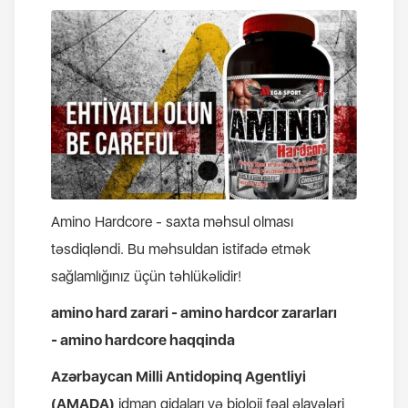
Amino Hardcore - saxta məhsul olması
təsdiqləndi. Bu məhsuldan istifadə etmək
sağlamlığınız üçün təhlükəlidir!
amino hard zarari - amino hardcor zararları
- amino hardcore haqqinda
Azərbaycan Milli Antidopinq Agentliyi
(AMADA)
idman qidaları və bioloji fəal əlavələri