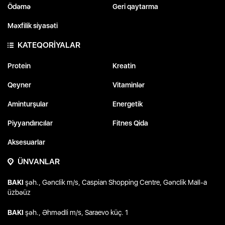
Ödəmə
Geri qaytarma
Məxfilik siyasəti
KATEQORİYALAR
Protein
Kreatin
Qeyner
Vitaminlər
Aminturşular
Energetik
Piyyandırıcılar
Fitnes Qida
Aksesuarlar
ÜNVANLAR
BAKI
şəh., Gənclik m/s, Caspian Shopping Centre, Gənclik Mall-a
üzbəüz
BAKI
şəh., Əhmədli m/s, Saraevo küç. 1