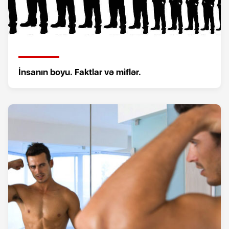
İnsanın boyu. Faktlar və miflər.