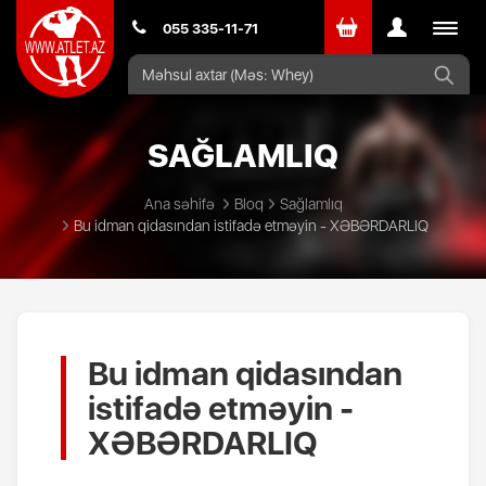
Toggle
055 335-11-71
navigat
SAĞLAMLIQ
Ana səhifə
Bloq
Sağlamlıq
Bu idman qidasından istifadə etməyin - XƏBƏRDARLIQ
Bu idman qidasından
istifadə etməyin -
XƏBƏRDARLIQ