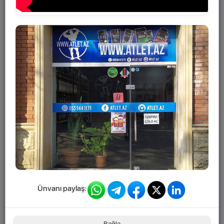
Bizi sosial şəbəkələrdə izləyin
ÜNVANLAR
GƏNCLIK
BAKI şəh., Gənclik m/s,
Caspian Shopping Centre,
Gənclik Mall-a üzbəüz
Daha ətraflı
Ünvanı paylaş:
ƏHMƏDLI
BAKI şəh., Əhmədli m/s,
Bağla