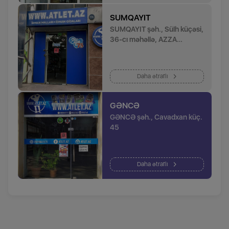
SUMQAYIT
SUMQAYIT şəh., Sülh küçəsi,
36-cı məhəllə, AZZA
şirniyyat evinin yanında
Daha ətraflı
GƏNCƏ
GƏNCƏ şəh., Cavadxan küç.
45
Daha ətraflı