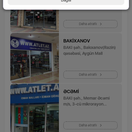
Saraevo küç. 1
Daha ətraflı
BAKIXANOV
BAKI şəh., Bakıxanov(Razin)
qəsəbəsi, Aygün Mall
Daha ətraflı
ƏCƏMI
BAKI şəh., Memar Əcəmi
m/s, 3-cü mikrorayon
dairəsindən Əcəmi
metrosuna gedən yolun
sağında
Daha ətraflı