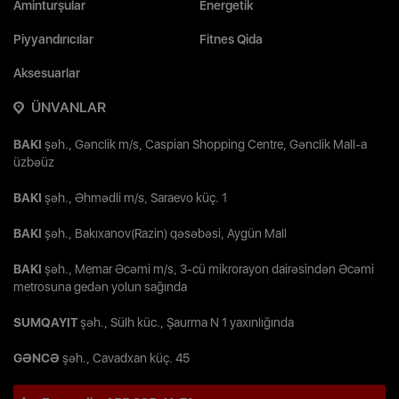
Aminturşular
Energetik
Piyyandırıcılar
Fitnes Qida
Aksesuarlar
ÜNVANLAR
BAKI
şəh., Gənclik m/s, Caspian Shopping Centre, Gənclik Mall-a
üzbəüz
BAKI
şəh., Əhmədli m/s, Saraevo küç. 1
BAKI
şəh., Bakıxanov(Razin) qəsəbəsi, Aygün Mall
BAKI
şəh., Memar Əcəmi m/s, 3-cü mikrorayon dairəsindən Əcəmi
metrosuna gedən yolun sağında
SUMQAYIT
şəh., Sülh küc., Şaurma N 1 yaxınlığında
GƏNCƏ
şəh., Cavadxan küç. 45