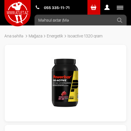
Toggle
055 335-11-71
navigat
Ana səhifə
Mağaza
Energetik
Isoactive 1320 qram