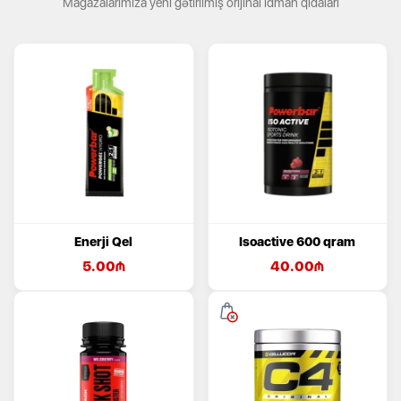
Mağazalarımıza yeni gətirilmiş orijinal idman qidaları
Enerji Qel
Isoactive 600 qram
5.00
₼
40.00
₼