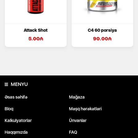
Attack Shot
C4 60 porsiya
5.00
₼
90.00
₼
MENYU
Əsas səhifə
Mağaza
Bloq
Məşq hərəkətləri
Kalkulyatorlar
Ünvanlar
Haqqımızda
FAQ