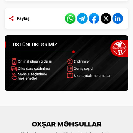
Paylaş
ÜSTÜNLÜKLƏRIMIZ
Orijinal idman qidaları
Endirimlər
Ölkə üzrə çatdırılma
Geniş çeşid
Məhsul seçimində
Sizə faydalı məlumatlar
məsləhətlər
OXŞAR MƏHSULLAR