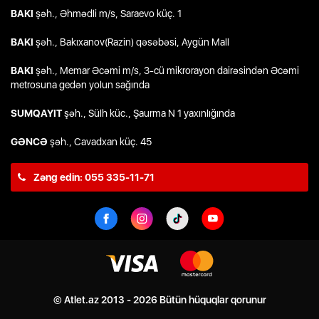
BAKI
şəh., Əhmədli m/s, Saraevo küç. 1
BAKI
şəh., Bakıxanov(Razin) qəsəbəsi, Aygün Mall
BAKI
şəh., Memar Əcəmi m/s, 3-cü mikrorayon dairəsindən Əcəmi
metrosuna gedən yolun sağında
SUMQAYIT
şəh., Sülh küc., Şaurma N 1 yaxınlığında
GƏNCƏ
şəh., Cavadxan küç. 45
Zəng edin: 055 335-11-71
© Atlet.az 2013 - 2026 Bütün hüquqlar qorunur