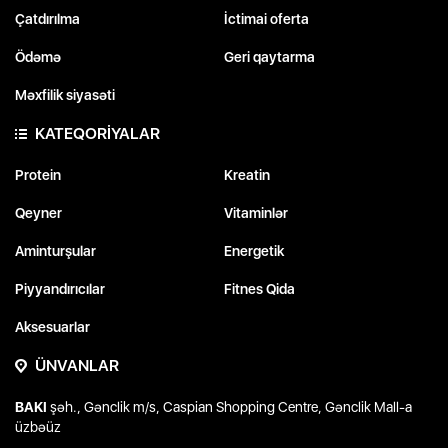
Çatdırılma
İctimai oferta
Ödəmə
Geri qaytarma
Məxfilik siyasəti
KATEQORİYALAR
Protein
Kreatin
Qeyner
Vitaminlər
Aminturşular
Energetik
Piyyandırıcılar
Fitnes Qida
Aksesuarlar
ÜNVANLAR
BAKI
şəh., Gənclik m/s, Caspian Shopping Centre, Gənclik Mall-a
üzbəüz