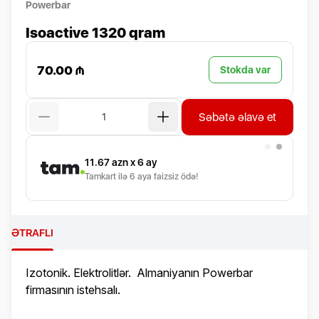
Powerbar
Isoactive 1320 qram
70.00 ₼
Stokda var
Səbətə əlavə et
11.67
azn x 6 ay
Tamkart ilə 6 aya faizsiz ödə!
ƏTRAFLI
Izotonik. Elektrolitlər. Almaniyanın Powerbar
firmasının istehsalı.