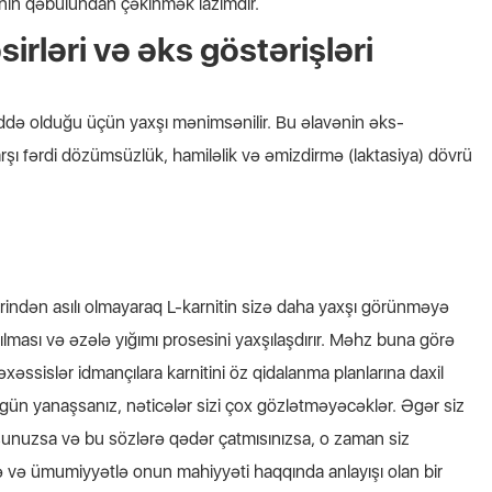
tinin qəbulundan çəkinmək lazımdır.
sirləri və əks göstərişləri
ddə olduğu üçün yaxşı mənimsənilir. Bu əlavənin əks-
şı fərdi dözümsüzlük, hamiləlik və əmizdirmə (laktasiya) dövrü
ndən asılı olmayaraq L-karnitin sizə daha yaxşı görünməyə
ılması və əzələ yığımı prosesini yaxşılaşdırır. Məhz buna görə
əssislər idmançılara karnitini öz qidalanma planlarına daxil
gün yanaşsanız, nəticələr sizi çox gözlətməyəcəklər.
Əgər siz
nuzsa və bu sözlərə qədər çatmısınızsa, o zaman siz
və ümumiyyətlə onun mahiyyəti haqqında anlayışı olan bir