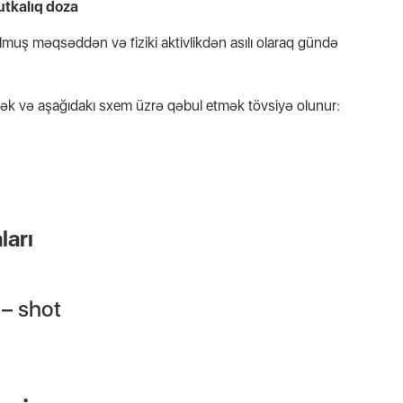
utkalıq doza
ulmuş məqsəddən və fiziki aktivlikdən asılı olaraq gündə
mək və aşağıdakı sxem üzrə qəbul etmək tövsiyə olunur:
ları
 – shot