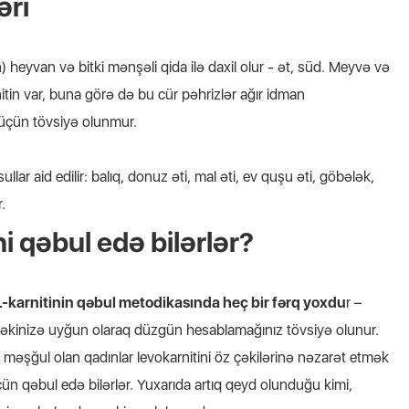
əri
heyvan və bitki mənşəli qida ilə daxil olur - ət, süd. Meyvə və
itin var, buna görə də bu cür pəhrizlər ağır idman
üçün tövsiyə olunmur.
llar aid edilir: balıq, donuz əti, mal əti, ev quşu əti, göbələk,
.
ni qəbul edə bilərlər?
n L-karnitinin qəbul metodikasında heç bir fərq yoxdu
r –
çəkinizə uyğun olaraq düzgün hesablamağınız tövsiyə olunur.
lə məşğul olan qadınlar levokarnitini öz çəkilərinə nəzarət etmək
ün qəbul edə bilərlər. Yuxarıda artıq qeyd olunduğu kimi,