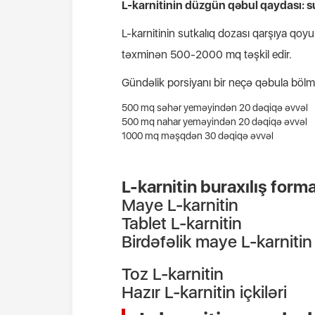
L-karnitinin düzgün qəbul qaydası: s
L-karnitinin sutkalıq dozası qarşıya qoy
təxminən 500-2000 mq təşkil edir.
Gündəlik porsiyanı bir neçə qəbula böl
500 mq səhər yeməyindən 20 dəqiqə əvvəl
500 mq nahar yeməyindən 20 dəqiqə əvvəl
1000
mq məşqdən 30 dəqiqə əvvəl
L-karnitin buraxılış forma
Maye L-karnitin
Tablet L-karnitin
Birdəfəlik maye L-karnitin
Toz L-karnitin
Hazır L-karnitin içkiləri