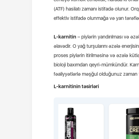
(ATF) hasilatı zamanı istifadə olunur. Or
effektiv istifadə olunmağa və yan tərəflər
L-karnitin
– piylərin yandırılması və əzəl
əlavədir. O yağ turşularını əzələ enerji
proses piylərin itirilməsinə və əzələ küt
bioloji baxımdan qeyri-mümkündür. Karnit
fəaliyyətlərlə məşğul olduğunuz zaman y
L-karnitinin təsirləri