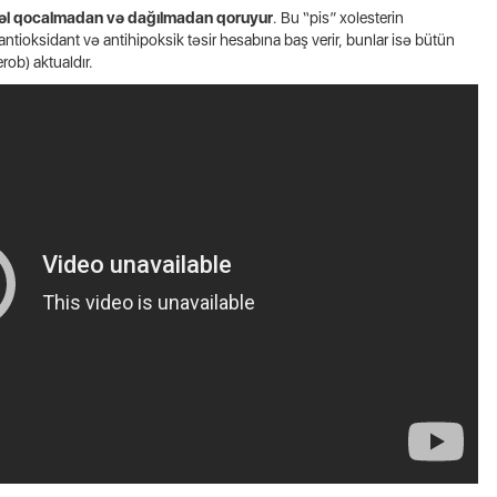
vəl qocalmadan və dağılmadan qoruyur
.
Bu “pis” xolesterin
ntioksidant və antihipoksik təsir hesabına baş verir, bunlar isə bütün
ob) aktualdır.