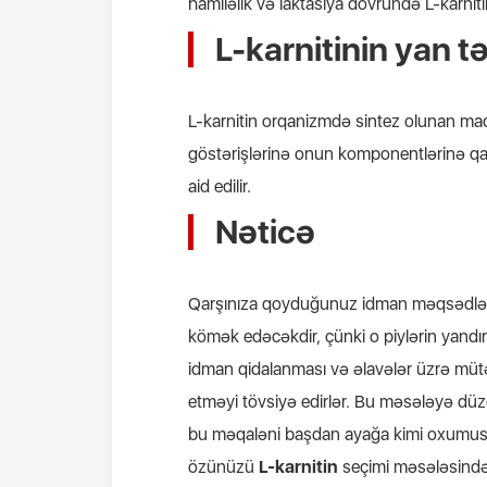
hamiləlik və laktasiya dövründə L-karni
L-karnitinin yan tə
L-karnitin orqanizmdə sintez olunan ma
göstərişlərinə onun komponentlərinə qar
aid edilir.
Nəticə
Qarşınıza qoyduğunuz idman məqsədləri
kömək edəcəkdir, çünki o piylərin yandır
idman qidalanması və əlavələr üzrə mütəx
etməyi tövsiyə edirlər. Bu məsələyə düz
bu məqaləni başdan ayağa kimi oxumusu
özünüzü
L-karnitin
seçimi məsələsində 