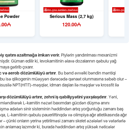
y qatını azaltmağa imkan verir.
Piylərin yandırılması mexanizmi
işdir. Güman edilir ki, levokarnitinin əlavə dozalarının qəbulu yağ
maya gətirib çıxarır.
c və aerob dözümlülüyü artırır
. Bu bənd əvvəlki bəndin məntiqi
lir, bu isə qlikogenin müəyyən dərəcədə qənaət olunmasına səbəb olur –
üsusilə NPT(НПТ)-məşqlər, idman daşları ilə məşqlər və krossfit ilə
.
ı dözümlülüyü artırır, zehni iş qabiliyyətini yaxşılaşdırır
. Yəni,
əmləndirərək L-karnitin nəzəri baxımdan gücdən düşmə anını
üşmə adətən sinir sisteminin həddindən artıq yorğunluğu zamanı baş
qa, L-karnitinin qəbulu pauerliftinqdə və olimpiya ağır atletikasında ağır
lər – çünki onların yerinə yetirilməsi zamanı skelet əzələləri və vətərlərlə
akin anlamaq lazımdır ki, burada həddindən artıq yüksək nəticələr