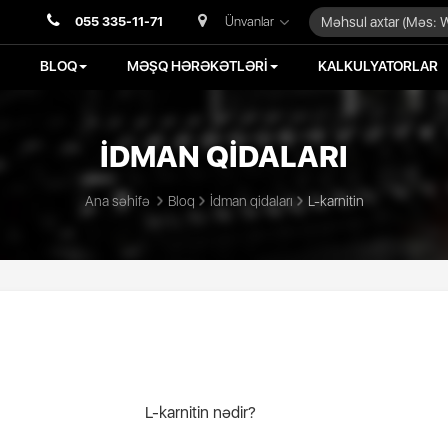
055 335-11-71
Ünvanlar
BLOQ
MƏŞQ HƏRƏKƏTLƏRİ
KALKULYATORLAR
İDMAN QİDALARI
Ana səhifə
Bloq
İdman qidaları
L-karnitin
L-karnitin nədir?