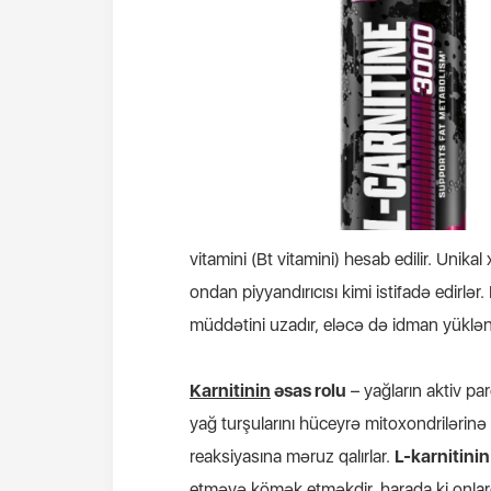
vitamini (Bt vitamini) hesab edilir. Unik
ondan piyyandırıcısı kimi istifadə edirlər. 
müddətini uzadır, eləcə də idman yüklən
Karnitinin
əsas rolu
– yağların aktiv pa
yağ turşularını hüceyrə mitoxondrilərinə
reaksiyasına məruz qalırlar.
L-karnitinin
etməyə kömək etməkdir, harada ki onlar