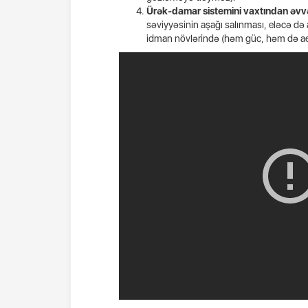
Ürək-damar sistemini vaxtından əv
səviyyəsinin aşağı salınması, eləcə də a
idman növlərində (həm güc, həm də aer