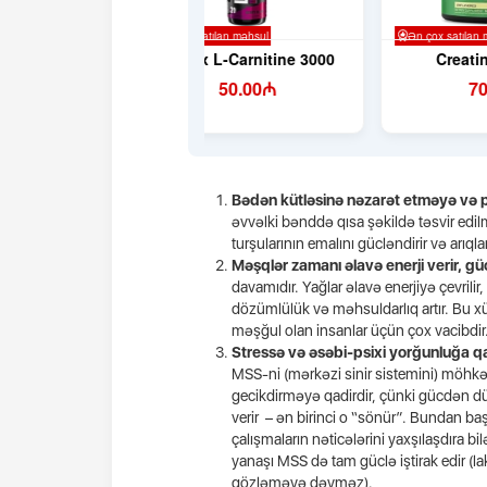
Bədən kütləsinə nəzarət etməyə və pi
əvvəlki bənddə qısa şəkildə təsvir edilm
turşularının emalını gücləndirir və arıqla
Məşqlər zamanı əlavə enerji verir, gü
davamıdır. Yağlar əlavə enerjiyə çevri
dözümlülük və məhsuldarlıq artır. Bu x
məşğul olan insanlar üçün çox vacibdir
Stressə və əsəbi-psixi yorğunluğa qarş
MSS-ni (mərkəzi sinir sistemini) möhk
gecikdirməyə qadirdir, çünki gücdən d
verir – ən birinci o “sönür”. Bundan baş
çalışmaların nəticələrini yaxşılaşdıra bi
yanaşı MSS də tam güclə iştirak edir (l
gözləməyə dəyməz).