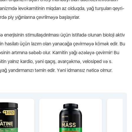
qanizmdə levokarnitinin miqdarı az olduqda, yağ turşuları qeyri-
də piy yığınlarına çevrilməyə başlayırlar.
ə enerjisinin stimullaşdırılması üçün istifadə olunan bioloji aktiv
sinin hasilatı üçün lazım olan yanacağa çevirməyə kömək edir. Bu
ləsinin artımına səbəb olur.
Karnitin yağı əzələyə çevirmir! Bu
in yalnız kardio, yəni qaçış, avarçəkmə, velosiped və s.
ağ yandırmanızı təmin edir. Yəni idmansız n
əticə
olmur.