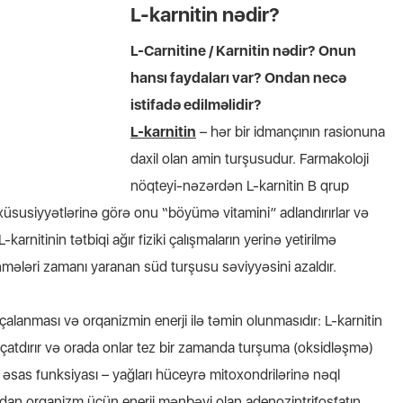
L-karnitin nədir?
L-Carnitine / Karnitin nədir? Onun
hansı faydaları var? Ondan necə
istifadə edilməlidir?
L-karnitin
– hər bir idmançının rasionuna
daxil olan amin turşusudur.
Farmakoloji
nöqteyi-nəzərdən L-karnitin B qrup
al xüsusiyyətlərinə görə onu “böyümə vitamini” adlandırırlar və
L-karnitinin tətbiqi ağır fiziki çalışmaların yerinə yetirilmə
mələri zamanı yaranan süd turşusu səviyyəsini azaldır.
rçalanması və orqanizmin enerji ilə təmin olunmasıdır: L-karnitin
 çatdırır və orada onlar tez bir zamanda turşuma (oksidləşmə)
əsas funksiyası – yağları hüceyrə mitoxondrilərinə nəql
dan orqanizm üçün enerji mənbəyi olan adenozintrifosfatın