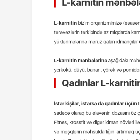
L-karnitin mənbəl
L-
karnitin
bizim orqanizmimizə (əsasən) 
tərəvəzlərin tərkibində az miqdarda karn
yüklənmələrinə məruz qalan idmançılar 
L-karnitin mənbələrinə
aşağıdakı məhsu
yerkökü, düyü, banan, çörək və pomidor
Qadınlar L-karniti
İstər kişilər, istərsə də qadınlar üçü
sadəcə olaraq bu əlavənin dozasını öz 
Fitnes, krossfit və digər idman növləri i
və məşqlərin məhsuldarlığını artırmaq üç