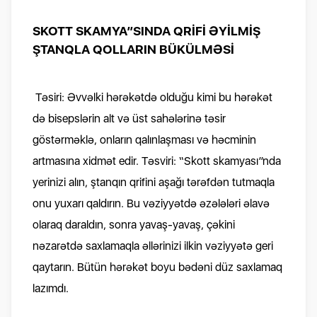
SKOTT SKAMYA”SINDA QRİFİ ƏYİLMİŞ
ŞTANQLA QOLLARIN BÜKÜLMƏSİ
Təsiri: Əvvəlki hərəkətdə olduğu kimi bu hərəkət
də bisepslərin alt və üst sahələrinə təsir
göstərməklə, onların qalınlaşması və həcminin
artmasına xidmət edir. Təsviri: “Skott skamyası”nda
yerinizi alın, ştanqın qrifini aşağı tərəfdən tutmaqla
onu yuxarı qaldırın. Bu vəziyyətdə əzələləri əlavə
olaraq daraldın, sonra yavaş-yavaş, çəkini
nəzarətdə saxlamaqla əllərinizi ilkin vəziyyətə geri
qaytarın. Bütün hərəkət boyu bədəni düz saxlamaq
lazımdı.