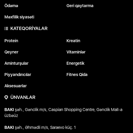
Ödəmə
Geri qaytarma
Məxfilik siyasəti
KATEQORİYALAR
Protein
Kreatin
Qeyner
Vitaminlər
Aminturşular
Energetik
Piyyandırıcılar
Fitnes Qida
Aksesuarlar
ÜNVANLAR
BAKI
şəh., Gənclik m/s, Caspian Shopping Centre, Gənclik Mall-a
üzbəüz
BAKI
şəh., Əhmədli m/s, Saraevo küç. 1