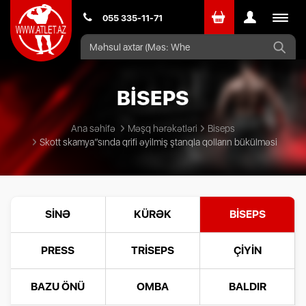
Toggle
055 335-11-71
navigat
BİSEPS
Ana səhifə
Məşq hərəkətləri
Biseps
Skott skamya”sında qrifi əyilmiş ştanqla qolların bükülməsi
SINƏ
KÜRƏK
BISEPS
PRESS
TRISEPS
ÇIYIN
BAZU ÖNÜ
OMBA
BALDIR