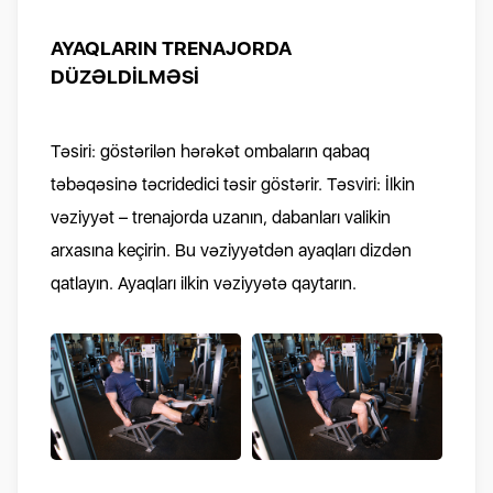
AYAQLARIN TRENAJORDA
DÜZƏLDİLMƏSİ
Təsiri: göstərilən hərəkət ombaların qabaq
təbəqəsinə təcridedici təsir göstərir. Təsviri: İlkin
vəziyyət – trenajorda uzanın, dabanları valikin
arxasına keçirin. Bu vəziyyətdən ayaqları dizdən
qatlayın. Ayaqları ilkin vəziyyətə qaytarın.