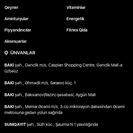
Qeyner
Vitaminlər
Aminturşular
Energetik
Piyyandırıcılar
Fitnes Qida
Aksesuarlar
ÜNVANLAR
BAKI
şəh., Gənclik m/s, Caspian Shopping Centre, Gənclik Mall-a
üzbəüz
BAKI
şəh., Əhmədli m/s, Saraevo küç. 1
BAKI
şəh., Bakıxanov(Razin) qəsəbəsi, Aygün Mall
BAKI
şəh., Memar Əcəmi m/s, 3-cü mikrorayon dairəsindən Əcəmi
metrosuna gedən yolun sağında
SUMQAYIT
şəh., Sülh küc., Şaurma N 1 yaxınlığında