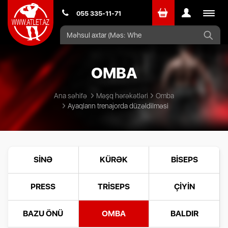
Toggle
055 335-11-71
navigat
OMBA
Ana səhifə
Məşq hərəkətləri
Omba
Ayaqların trenajorda düzəldilməsi
SINƏ
KÜRƏK
BISEPS
PRESS
TRISEPS
ÇIYIN
BAZU ÖNÜ
OMBA
BALDIR