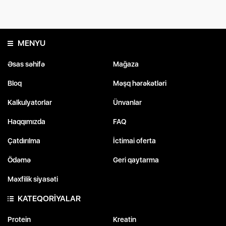
MENYU
Əsas səhifə
Mağaza
Bloq
Məşq hərəkətləri
Kalkulyatorlar
Ünvanlar
Haqqımızda
FAQ
Çatdırılma
İctimai oferta
Ödəmə
Geri qaytarma
Məxfilik siyasəti
KATEQORİYALAR
Protein
Kreatin