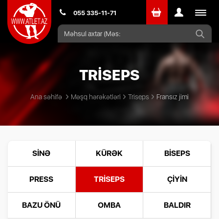
Toggle
055 335-11-71
navigat
TRİSEPS
Ana səhifə
Məşq hərəkətləri
Triseps
Fransız jimi
SINƏ
KÜRƏK
BISEPS
PRESS
TRISEPS
ÇIYIN
BAZU ÖNÜ
OMBA
BALDIR