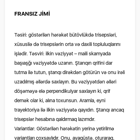
FRANSIZ JİMİ
Təsiri: göstərilən hərəkət bütövlükdə trisepsləri,
xüsusilə də trisepslərin orta və daxili topluluqlarını
işlədir. Təsviri: ilkin vəziyyət – maili skamyada
başıaşğı vəziyyətdə uzanın. Ştanqın qrifini dar
tutma ilə tutun, ştanqı dirəkdən götürün və onu irəli
uzadılmış əllərdə saxlayın. Bu vəziyyətdən əlləri
döşəməyə elə perpendikulyar saxlayın ki, qrif
demək olar ki, alına toxunsun. Aramla, eyni
trayektoriya ilə ilkin vəziyyətə qayıdın. Ştanqı ancaq
trisepslər hesabına qaldırmaq lazımdır.
Variantlar: Göstərilən hərəkətin yerinə yetirilmə
variantları çoxsaylıdır. Onu, ayaqüstə, oturaraq,