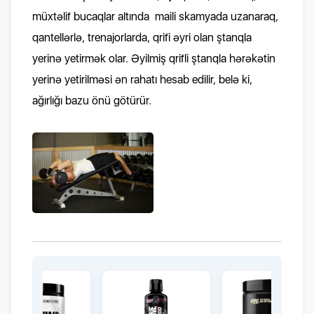
müxtəlif bucaqlar altında maili skamyada uzanaraq,
qantellərlə, trenajorlarda, qrifi əyri olan ştanqla
yerinə yetirmək olar. Əyilmiş qrifli ştanqla hərəkətin
yerinə yetirilməsi ən rahatı hesab edilir, belə ki,
ağırlığı bazu önü götürür.