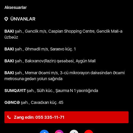
Aksesuarlar
ÜNVANLAR
BAKI
şəh., Gənclik m/s, Caspian Shopping Centre, Gənclik Mall-a
üzbəüz
BAKI
şəh., Əhmədli m/s, Saraevo küç. 1
BAKI
şəh., Bakıxanov(Razin) qəsəbəsi, Aygün Mall
BAKI
şəh., Memar Əcəmi m/s, 3-cü mikrorayon dairəsindən Əcəmi
metrosuna gedən yolun sağında
SUMQAYIT
şəh., Sülh küc., Şaurma N 1 yaxınlığında
GƏNCƏ
şəh., Cavadxan küç. 45
Zəng edin: 055 335-11-71