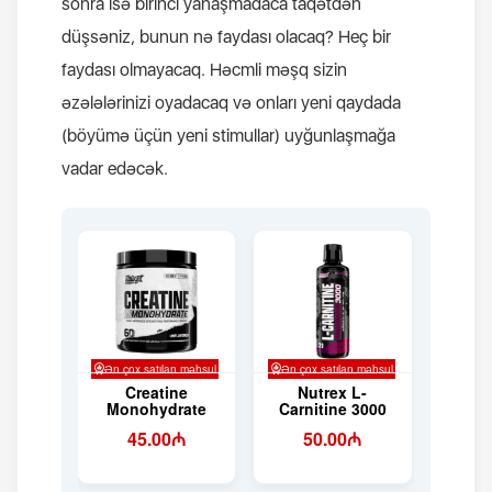
sonra isə birinci yanaşmadaca taqətdən
düşsəniz, bunun nə faydası olacaq? Heç bir
faydası olmayacaq. Həcmli məşq sizin
əzələlərinizi oyadacaq və onları yeni qaydada
(böyümə üçün yeni stimullar) uyğunlaşmağa
vadar edəcək.