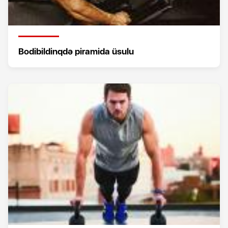
Bodibildinqdə piramida üsulu