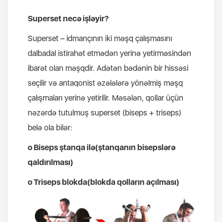
Superset necə işləyir?
Superset – idmançının iki məşq çalışmasını
dalbadal istirahət etmədən yerinə yetirməsindən
ibarət olan məşqdir. Adətən bədənin bir hissəsi
seçilir və antaqonist əzələlərə yönəlmiş məşq
çalışmaları yerinə yetirilir. Məsələn, qollar üçün
nəzərdə tutulmuş superset (biseps + triseps)
belə ola bilər:
o Biseps ştanqa ilə(ştanqanın bisepslərə
qaldırılması)
o Triseps blokda(blokda qolların açılması)