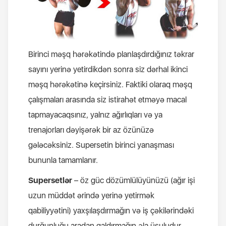
Birinci məşq hərəkətində planlaşdırdığınız təkrar
sayını yerinə yetirdikdən sonra siz dərhal ikinci
məşq hərəkətinə keçirsiniz. Faktiki olaraq məşq
çalışmaları arasında siz istirahət etməyə macal
tapmayacaqsınız, yalnız ağırlıqları və ya
trenajorları dəyişərək bir az özünüzə
gələcəksiniz. Supersetin birinci yanaşması
bununla tamamlanır.
Supersetlər
– öz güc dözümlülüyünüzü (ağır işi
uzun müddət ərində yerinə yetirmək
qabiliyyətini) yaxşılaşdırmağın və iş çəkilərindəki
durğunluğu aradan qaldırmağın əla üsuludur.