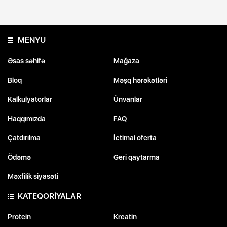
MENYU
Əsas səhifə
Mağaza
Bloq
Məşq hərəkətləri
Kalkulyatorlar
Ünvanlar
Haqqımızda
FAQ
Çatdırılma
İctimai oferta
Ödəmə
Geri qaytarma
Məxfilik siyasəti
KATEQORİYALAR
Protein
Kreatin