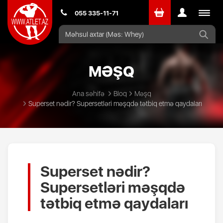
Toggle
055 335-11-71
navigat
MƏŞQ
Ana səhifə
Bloq
Məşq
Superset nədir? Supersetləri məşqdə tətbiq etmə qaydaları
Superset nədir?
Supersetləri məşqdə
tətbiq etmə qaydaları