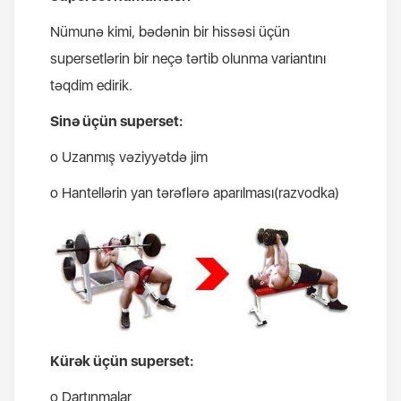
Nümunə kimi, bədənin bir hissəsi üçün
supersetlərin bir neçə tərtib olunma variantını
təqdim edirik.
Sinə üçün superset:
o Uzanmış vəziyyətdə jim
o Hantellərin yan tərəflərə aparılması(razvodka)
Kürək üçün superset:
o Dartınmalar