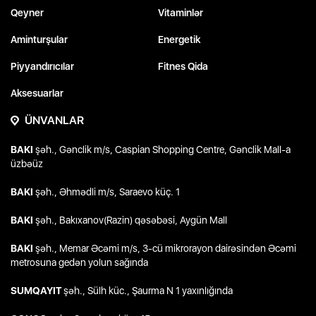
Qeyner
Vitaminlər
Aminturşular
Energetik
Piyyandırıcılar
Fitnes Qida
Aksesuarlar
ÜNVANLAR
BAKI
şəh., Gənclik m/s, Caspian Shopping Centre, Gənclik Mall-a
üzbəüz
BAKI
şəh., Əhmədli m/s, Saraevo küç. 1
BAKI
şəh., Bakıxanov(Razin) qəsəbəsi, Aygün Mall
BAKI
şəh., Memar Əcəmi m/s, 3-cü mikrorayon dairəsindən Əcəmi
metrosuna gedən yolun sağında
SUMQAYIT
şəh., Sülh küc., Şaurma N 1 yaxınlığında