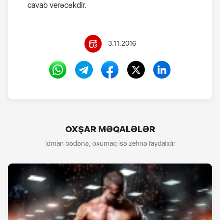
cavab verəcəkdir.
3.11.2016
OXŞAR MƏQALƏLƏR
İdman bədənə, oxumaq isə zehnə faydalıdır