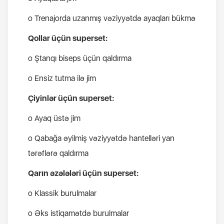
o Trenajorda uzanmış vəziyyətdə ayaqları bükmə
Qollar üçün superset:
o Ştanqı biseps üçün qaldırma
o Ensiz tutma ilə jim
Çiyinlər üçün superset:
o Ayaq üstə jim
o Qabağa əyilmiş vəziyyətdə hantelləri yan
tərəflərə qaldırma
Qarın əzələləri üçün superset:
o Klassik burulmalar
o Əks istiqamətdə burulmalar