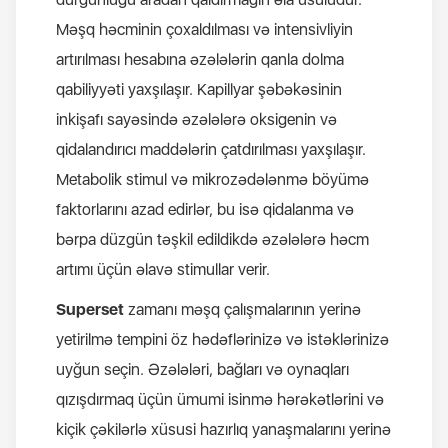
Məşq həcminin çoxaldılması və intensivliyin
artırılması hesabına əzələlərin qanla dolma
qabiliyyəti yaxşılaşır. Kapillyar şəbəkəsinin
inkişafı sayəsində əzələlərə oksigenin və
qidalandırıcı maddələrin çatdırılması yaxşılaşır.
Metabolik stimul və mikrozədələnmə böyümə
faktorlarını azad edirlər, bu isə qidalanma və
bərpa düzgün təşkil edildikdə əzələlərə həcm
artımı üçün əlavə stimullar verir.
Superset
zamanı məşq çalışmalarının yerinə
yetirilmə tempini öz hədəflərinizə və istəklərinizə
uyğun seçin. Əzələləri, bağları və oynaqları
qızışdırmaq üçün ümumi isinmə hərəkətlərini və
kiçik çəkilərlə xüsusi hazırlıq yanaşmalarını yerinə