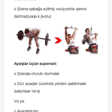
o Ştanqı qabağa əyilmiş vəziyyətdə qarına
dartma(tyaqa k jivotu)
Ayaqlar üçün superset:
o Ştanqla oturub-durmalar
o Düz ayaqlar üzərində yerdən qaldırmalar
(мёртвая тяга)
Və ya:
o Ayaqlarla jim