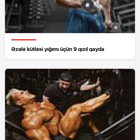
Əzələ kütləsi yığımı üçün 9 qızıl qayda