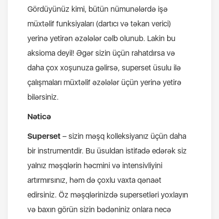
Gördüyünüz kimi, bütün nümunələrdə işə
müxtəlif funksiyaları (dartıcı və təkan verici)
yerinə yetirən əzələlər cəlb olunub. Lakin bu
aksioma deyil! Əgər sizin üçün rahatdırsa və
daha çox xoşunuza gəlirsə, superset üsulu ilə
çalışmaları müxtəlif əzələlər üçün yerinə yetirə
bilərsiniz.
Nəticə
Superset
– sizin məşq kolleksiyanız üçün daha
bir instrumentdir. Bu üsuldan istifadə edərək siz
yalnız məşqlərin həcmini və intensivliyini
artırmırsınız, həm də çoxlu vaxta qənaət
edirsiniz. Öz məşqlərinizdə supersetləri yoxlayın
və baxın görün sizin bədəniniz onlara necə