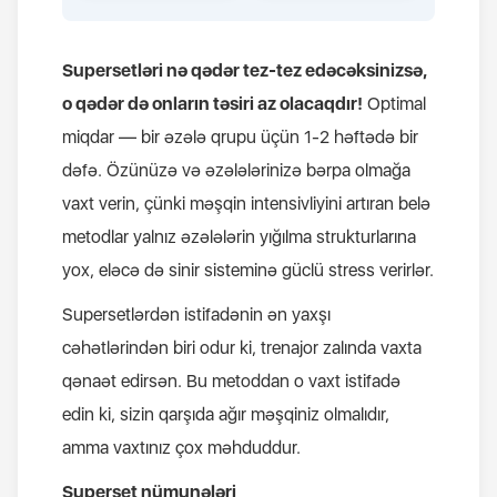
Supersetləri nə qədər tez-tez edəcəksinizsə,
o qədər də onların təsiri az olacaqdır!
Optimal
miqdar — bir əzələ qrupu üçün 1-2 həftədə bir
dəfə. Özünüzə və əzələlərinizə bərpa olmağa
vaxt verin, çünki məşqin intensivliyini artıran belə
metodlar yalnız əzələlərin yığılma strukturlarına
yox, eləcə də sinir sisteminə güclü stress verirlər.
Supersetlərdən istifadənin ən yaxşı
cəhətlərindən biri odur ki, trenajor zalında vaxta
qənaət edirsən. Bu metoddan o vaxt istifadə
edin ki, sizin qarşıda ağır məşqiniz olmalıdır,
amma vaxtınız çox məhduddur.
Superset nümunələri