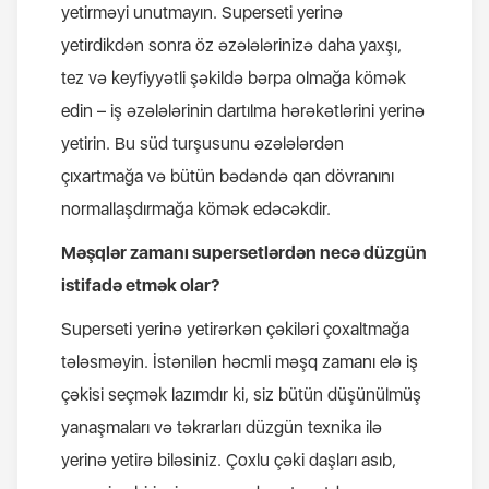
yetirməyi unutmayın. Superseti yerinə
yetirdikdən sonra öz əzələlərinizə daha yaxşı,
tez və keyfiyyətli şəkildə bərpa olmağa kömək
edin – iş əzələlərinin dartılma hərəkətlərini yerinə
yetirin. Bu süd turşusunu əzələlərdən
çıxartmağa və bütün bədəndə qan dövranını
normallaşdırmağa kömək edəcəkdir.
Məşqlər zamanı supersetlərdən necə düzgün
istifadə etmək olar?
Superseti yerinə yetirərkən çəkiləri çoxaltmağa
tələsməyin. İstənilən həcmli məşq zamanı elə iş
çəkisi seçmək lazımdır ki, siz bütün düşünülmüş
yanaşmaları və təkrarları düzgün texnika ilə
yerinə yetirə biləsiniz. Çoxlu çəki daşları asıb,