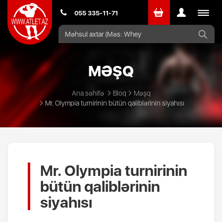
Toggle
055 335-11-71
navigat
MƏŞQ
Ana səhifə
Bloq
Məşq
Mr. Olympia turnirinin bütün qaliblərinin siyahısı
Mr. Olympia turnirinin
bütün qaliblərinin
siyahısı