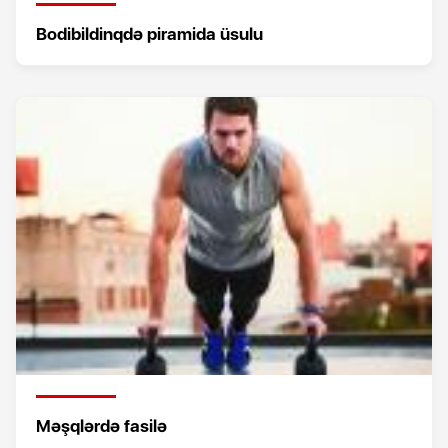
Bodibildinqdə piramida üsulu
Məşqlərdə fasilə