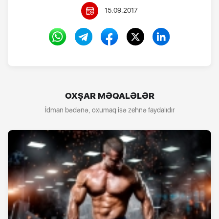
15.09.2017
OXŞAR MƏQALƏLƏR
İdman bədənə, oxumaq isə zehnə faydalıdır