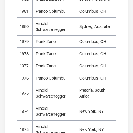
1981
Franco Columbu
Columbus, OH
Arnold
1980
Sydney, Australia
Schwarzenegger
1979
Frank Zane
Columbus, OH
1978
Frank Zane
Columbus, OH
1977
Frank Zane
Columbus, OH
1976
Franco Columbu
Columbus, OH
Arnold
Pretoria, South
1975
Schwarzenegger
Africa
Arnold
1974
New York, NY
Schwarzenegger
Arnold
1973
New York, NY
Schwarzenegger