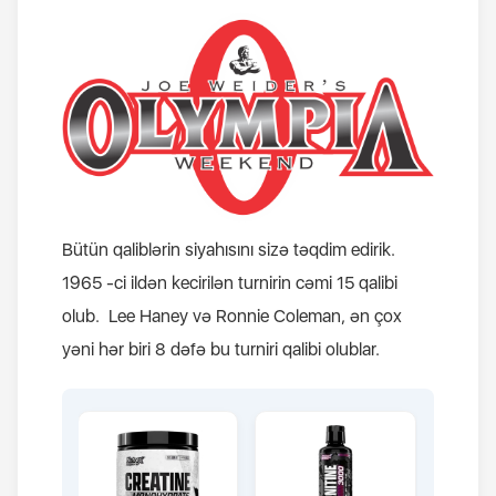
Bütün qaliblərin siyahısını sizə təqdim edirik.
1965 -ci ildən kecirilən turnirin cəmi 15 qalibi
olub. Lee Haney və Ronnie Coleman, ən çox
yəni hər biri 8 dəfə bu turniri qalibi olublar.