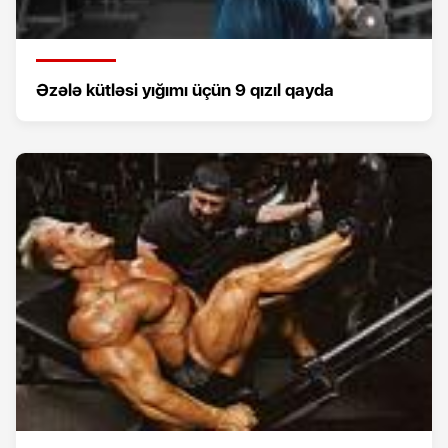
Əzələ kütləsi yığımı üçün 9 qızıl qayda