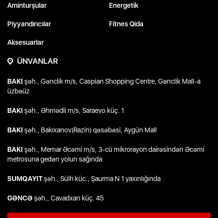
Aminturşular
Energetik
Piyyandırıcılar
Fitnes Qida
Aksesuarlar
ÜNVANLAR
BAKI
şəh., Gənclik m/s, Caspian Shopping Centre, Gənclik Mall-a
üzbəüz
BAKI
şəh., Əhmədli m/s, Saraevo küç. 1
BAKI
şəh., Bakıxanov(Razin) qəsəbəsi, Aygün Mall
BAKI
şəh., Memar Əcəmi m/s, 3-cü mikrorayon dairəsindən Əcəmi
metrosuna gedən yolun sağında
SUMQAYIT
şəh., Sülh küc., Şaurma N 1 yaxınlığında
GƏNCƏ
şəh., Cavadxan küç. 45