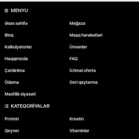
MENYU
Əsas səhifə
Mağaza
Bloq
Məşq hərəkətləri
Kalkulyatorlar
Ünvanlar
Haqqımızda
FAQ
Çatdırılma
İctimai oferta
Ödəmə
Geri qaytarma
Məxfilik siyasəti
KATEQORİYALAR
Protein
Kreatin
Qeyner
Vitaminlər