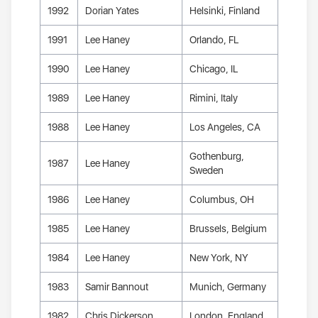
1992
Dorian Yates
Helsinki, Finland
1991
Lee Haney
Orlando, FL
1990
Lee Haney
Chicago, IL
1989
Lee Haney
Rimini, Italy
1988
Lee Haney
Los Angeles, CA
Gothenburg,
1987
Lee Haney
Sweden
1986
Lee Haney
Columbus, OH
1985
Lee Haney
Brussels, Belgium
1984
Lee Haney
New York, NY
1983
Samir Bannout
Munich, Germany
1982
Chris Dickerson
London, England