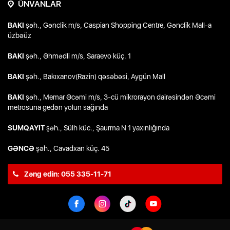
ÜNVANLAR
BAKI
şəh., Gənclik m/s, Caspian Shopping Centre, Gənclik Mall-a
üzbəüz
BAKI
şəh., Əhmədli m/s, Saraevo küç. 1
BAKI
şəh., Bakıxanov(Razin) qəsəbəsi, Aygün Mall
BAKI
şəh., Memar Əcəmi m/s, 3-cü mikrorayon dairəsindən Əcəmi
metrosuna gedən yolun sağında
SUMQAYIT
şəh., Sülh küc., Şaurma N 1 yaxınlığında
GƏNCƏ
şəh., Cavadxan küç. 45
Zəng edin: 055 335-11-71