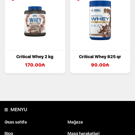
Critical Whey 2 kg
Critical Whey 825 qr
170.00
₼
90.00
₼
MENYU
Əsas səhifə
Mağaza
Bloq
Məşq hərəkətləri