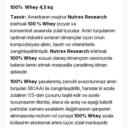
100% Whey 4,5 kq
Təsvir:
Amerikanın məşhur
Nutrex Research
istehsalı
100 % Whey
izoyat və
konsentrat əsasında zülal tozudur. Amin turşularının
optimal nisbətini axtaran idmançılar üçün onun
kompozisiyası qlisin, taurin və vitaminlərlə
zənginləşdirilmişdir.
Nutrex Research
istehsalı
100% Whey
xüsusi olaraq idmançının rasionunda
balansı təmin etmək məqsədilə yaradılmış idman
qidasıdır.
100% Whey
şaxələnmiş zəncirli əvəzolunmaz amin
turşuları (BCAA) ilə zənginləşdirilib, hansılar ki əzələ
zülalının 1/3-dən çoxunu təşkil edir və əzələ
toxumasının tikintisi, eləcə də aclıq və aşağı kalorili
pəhrizlər zamanı əzələlərin dağılmasının qarşısının
alınmasında mühüm rol oynayır.
100% Whey
əzələ
kütləsinin ekstremal artımı üçün zülal mənbəyidir.