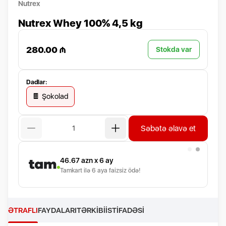
Nutrex
Nutrex Whey 100% 4,5 kg
280.00 ₼
Stokda var
Dadlar:
🍫 Şokolad
Səbətə əlavə et
46.67
azn x 6 ay
Tamkart ilə 6 aya faizsiz ödə!
ƏTRAFLI
FAYDALARI
TƏRKIBI
İSTIFADƏSI