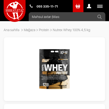
Toggle
055 335-11-71
navigat
Ana səhifə
Mağaza
Protein
Nutrex Whey 100% 4,5 kg