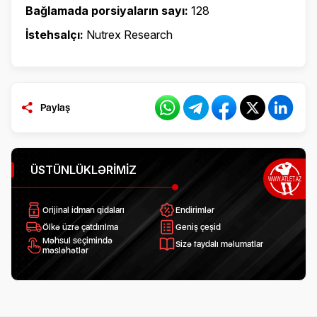
Bağlamada porsiyaların sayı:
128
İstehsalçı:
Nutrex Research
Paylaş
ÜSTÜNLÜKLƏRIMIZ
Orijinal idman qidaları
Endirimlər
Ölkə üzrə çatdırılma
Geniş çeşid
Məhsul seçimində
Sizə faydalı məlumatlar
məsləhətlər