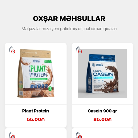
OXŞAR MƏHSULLAR
Mağazalarımıza yeni gətirilmiş orijinal idman qidaları
Plant Protein
Casein 900 qr
55.00
₼
85.00
₼