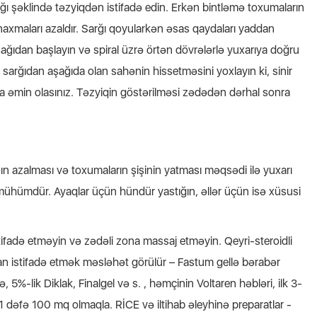
ğı şəklində təzyiqdən istifadə edin. Erkən bintləmə toxumaların
naxmaları azaldır. Sarğı qoyularkən əsas qaydaları yaddan
ağıdan başlayın və spiral üzrə örtən dövrələrlə yuxarıya doğru
ə sarğıdan aşağıda olan sahənin hissetməsini yoxlayın ki, sinir
ına əmin olasınız. Təzyiqin göstərilməsi zədədən dərhal sonra
ın azalması və toxumaların şişinin yatması məqsədi ilə yuxarı
mühümdür. Ayaqlar üçün hündür yastığın, əllər üçün isə xüsusi
istifadə etməyin və zədəli zona massaj etməyin. Qeyri-steroidli
rdan istifadə etmək məsləhət görülür – Fastum gellə bərabər
 5%-lik Diklak, Finalgel və s. , həmçinin Voltaren həbləri, ilk 3-
dəfə 100 mq olmaqla. RİCE və iltihab əleyhinə preparatlar -