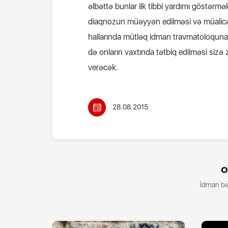
əlbəttə bunlar ilk tibbi yardımı göstərm
diaqnozun müəyyən edilməsi və müalicə
hallarında mütləq idman travmatoloquna m
də onların vaxtında tətbiq edilməsi sizə
verəcək.
28.08.2015
O
İdman bə