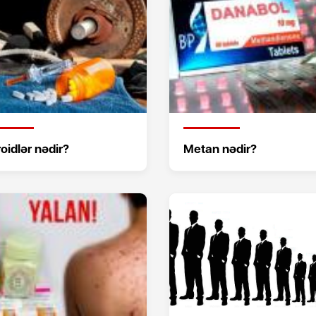
oidlər nədir?
Metan nədir?