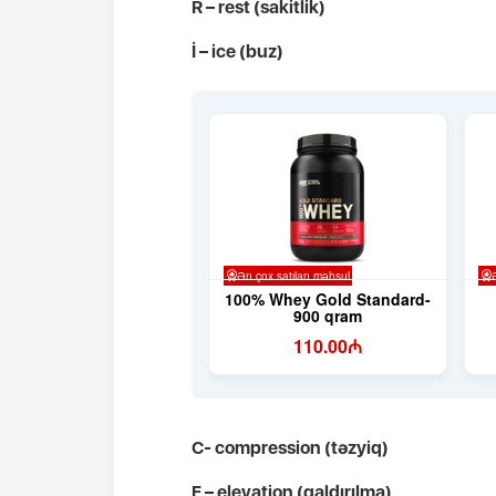
R – rest (sakitlik)
İ – ice (buz)
C- compression (təzyiq)
E – elevation (qaldırılma)