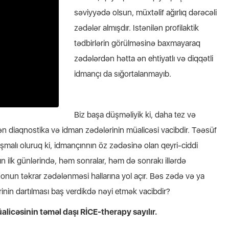
səviyyədə olsun, müxtəlif ağırlıq dərəcəli
zədələr almışdır. Istənilən profilaktik
tədbirlərin görülməsinə baxmayaraq
zədələrdən hətta ən ehtiyatlı və diqqətli
idmançı da sığortalanmayıb.
Biz başa düşməliyik ki, daha tez və
n diaqnostika və idman zədələrinin müalicəsi vacibdir. Təəsüf
tlaşmalı oluruq ki, idmançınnın öz zədəsinə olan qeyri-ciddi
n ilk günlərində, həm sonralar, həm də sonrakı illərdə
 onun təkrar zədələnməsi hallarına yol açır. Bəs zədə və ya
rinin dartılması baş verdikdə nəyi etmək vacibdir?
icəsinin təməl daşı RİCE-therapy sayılır.