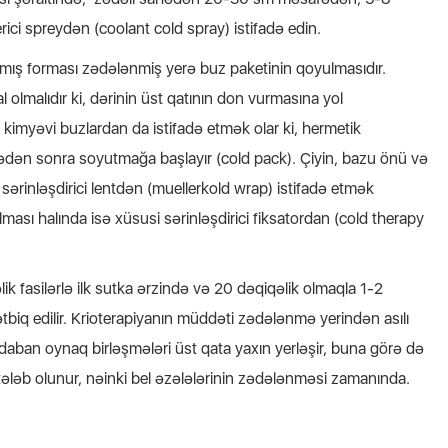
ici spreydən (coolant cold spray) istifadə edin.
mış forması zədələnmiş yerə buz paketinin qoyulmasıdır.
 olmalıdır ki, dərinin üst qatının don vurmasına yol
 kimyəvi buzlardan da istifadə etmək olar ki, hermetik
rbədən sonra soyutmağa başlayır (cold pack). Çiyin, bazu önü və
ərinləşdirici lentdən (muellerkold wrap) istifadə etmək
ması halında isə xüsusi sərinləşdirici fiksatordan (cold therapy
 fasilərlə ilk sutka ərzində və 20 dəqiqəlik olmaqla 1-2
tətbiq edilir. Krioterapiyanın müddəti zədələnmə yerindən asılı
daban oynaq birləşmələri üst qata yaxın yerləşir, buna görə də
ələb olunur, nəinki bel əzələlərinin zədələnməsi zamanında.