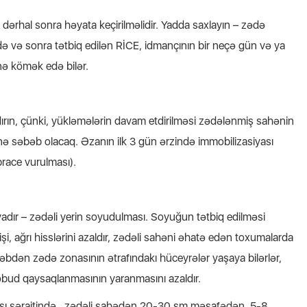
ərhal sonra həyata keçirilməlidir. Yadda saxlayın – zədə
də və sonra tətbiq edilən RİCE, idmançının bir neçə gün və ya
nə kömək edə bilər.
ırın, çünki, yükləmələrin davam etdirilməsi zədələnmiş sahənin
ə səbəb olacaq. Əzanın ilk 3 gün ərzində immobilizasiyası
brace vurulması).
yadır – zədəli yerin soyudulması. Soyuğun tətbiq edilməsi
şişi, ağrı hisslərini azaldır, zədəli sahəni əhatə edən toxumalarda
əbəbdən zədə zonasının ətrafındakı hüceyrələr yaşaya bilərlər,
obud qaysaqlanmasının yaranmasını azaldır.
ması şəraitində, zədəli sahədən 20-30 sm məsafədən, 5-8