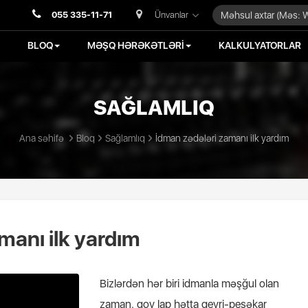
055 335-11-71
Ünvanlar
BLOQ
MƏŞQ HƏRƏKƏTLƏRİ
KALKULYATORLAR
SAĞLAMLIQ
Ana səhifə
Bloq
Sağlamlıq
İdman zədələri zamanı ilk yardım
manı ilk yardım
Bizlərdən hər biri idmanla məşğul olan
zaman, qoy lap hətta qeyri-peşəkar