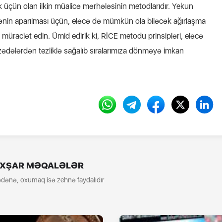
ək üçün olan ilkin müalicə mərhələsinin metodlarıdır. Yekun
nin aparılması üçün, eləcə də mümkün ola biləcək ağırlaşma
üraciət edin. Ümid edirik ki, RİCE metodu prinsipləri, eləcə
 zədələrdən tezliklə sağalıb sıralarımıza dönməyə imkan
XŞAR MƏQALƏLƏR
dənə, oxumaq isə zehnə faydalıdır