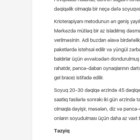
dəqiqəlik olmaqla bir neçə dəfə soyuqver
Krioterapiyanı metodunun ən geniş yayıl
Mərkəzdə mütləq bir az isladılmış dəsmal
verilməsinin. Adi buzdan əlavə birdəfəlik
paketlərdə istehsal edilir və yüngül zə
baldırlar üçün əvvəlcədən dondurulmuş s
rahatdır, pəncə-daban oynaqlarının dartıl
gel brace) istifadə edilir.
Soyuq 20-30 dəqiqə ərzində 45 dəqiqəlik
saatlıq fasilərlə sonrakı iki gün ərzində 
olmaqla dəyişir, məsələn, diz və pəncə-
onların soyudulması üçün daha az vaxt t
Təzyiq