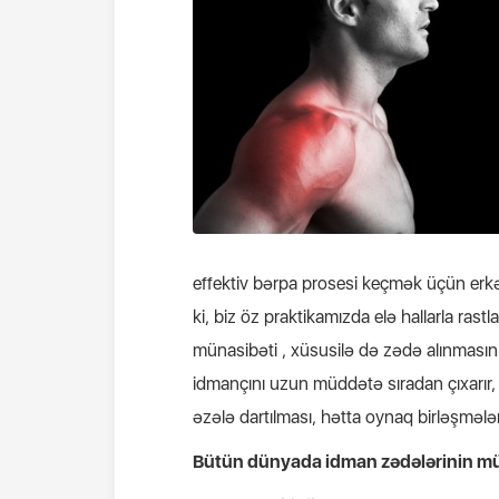
effektiv bərpa prosesi keçmək üçün erkə
ki, biz öz praktikamızda elə hallarla ras
münasibəti , xüsusilə də zədə alınmasını
idmançını uzun müddətə sıradan çıxarır,
əzələ dartılması, hətta oynaq birləşmələ
Bütün dünyada idman zədələrinin müal