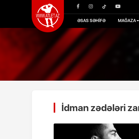
ƏSAS SƏHİFƏ
MAĞAZA
İdman zədələri za