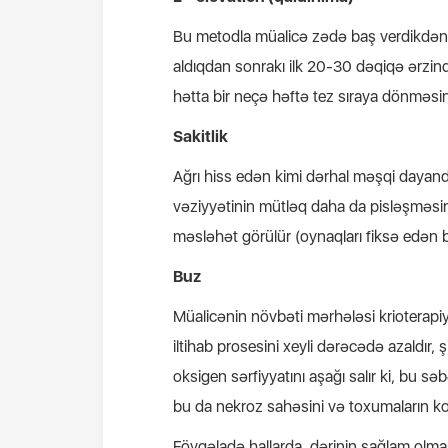
Bu metodla müalicə zədə baş verdikdən d
aldıqdan sonrakı ilk 20-30 dəqiqə ərzin
hətta bir neçə həftə tez sıraya dönməsi
Sakitlik
Ağrı hiss edən kimi dərhal məşqi dayand
vəziyyətinin mütləq daha da pisləşməsin
məsləhət görülür (oynaqları fiksə edən 
Buz
Müalicənin növbəti mərhələsi krioterapi
iltihab prosesini xeyli dərəcədə azaldır, 
oksigen sərfiyyatını aşağı salır ki, bu s
bu da nekroz sahəsini və toxumaların k
Fövqəladə hallarda, dərinin sağlam ol