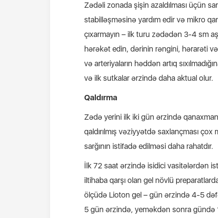
Zədəli zonada şişin azaldılması üçün sar
stabilləşməsinə yardım edir və mikro qa
çıxarmayın – ilk turu zədədən 3-4 sm aş
hərəkət edin, dərinin rəngini, hərarəti v
və arteriyaların həddən artıq sıxılmadığ
və ilk sutkalar ərzində daha aktual olur.
Qaldırma
Zədə yerini ilk iki gün ərzində qanaxman
qaldırılmış vəziyyətdə saxlançması çox 
sarğının istifadə edilməsi daha rahatdır.
İlk 72 saat ərzində isidici vasitələrdən 
iltihaba qarşı olan gel növlü preparatla
ölçüdə Lioton gel – gün ərzində 4-5 dəfə,
5 gün ərzində, yeməkdən sonra gündə 1 