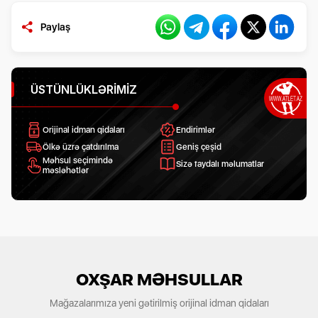
Paylaş
ÜSTÜNLÜKLƏRIMIZ
Orijinal idman qidaları
Endirimlər
Ölkə üzrə çatdırılma
Geniş çeşid
Məhsul seçimində
Sizə faydalı məlumatlar
məsləhətlər
OXŞAR MƏHSULLAR
Mağazalarımıza yeni gətirilmiş orijinal idman qidaları