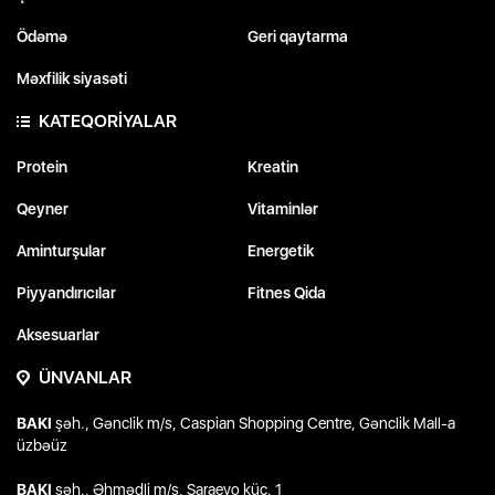
Ödəmə
Geri qaytarma
Məxfilik siyasəti
KATEQORİYALAR
Protein
Kreatin
Qeyner
Vitaminlər
Aminturşular
Energetik
Piyyandırıcılar
Fitnes Qida
Aksesuarlar
ÜNVANLAR
BAKI
şəh., Gənclik m/s, Caspian Shopping Centre, Gənclik Mall-a
üzbəüz
BAKI
şəh., Əhmədli m/s, Saraevo küç. 1