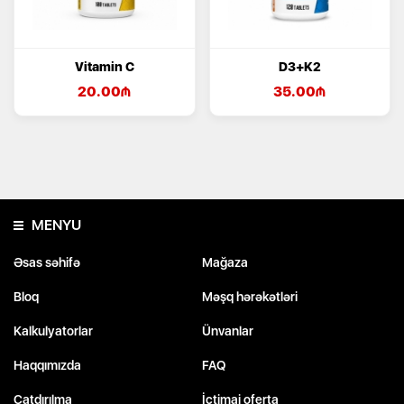
Vitamin C
D3+K2
20.00
₼
35.00
₼
MENYU
Əsas səhifə
Mağaza
Bloq
Məşq hərəkətləri
Kalkulyatorlar
Ünvanlar
Haqqımızda
FAQ
Çatdırılma
İctimai oferta