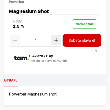
Powerbar
Magnesium Shot
5.00₼
Stokda var
2.5 ₼
Səbətə əlavə et
0.42
azn x 6 ay
Tamkart ilə 6 aya faizsiz ödə!
ƏTRAFLI
Powerbar Magnesium shot.